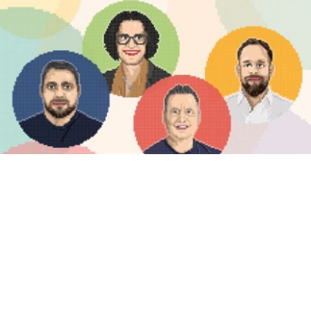
Campus
14.10.2020
Eine Mammutaufgabe
Plötzlich war das Corona-Virus da – und die Porsche-Mitarbeiter
größtenteils zu Hause. Damit die Kollegen möglichst schnell und
einfach an Infos zu den Auswirkungen der Pandemie kommen, hat
ein IT-Team einen Krisen-Chatbot entwickelt – ohne Netz und
doppelten Boden.