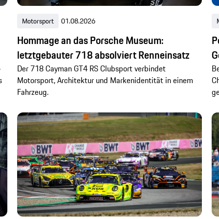
Motorsport
01.08.2026
Hommage an das Porsche Museum:
P
letztgebauter 718 absolviert Renneinsatz
G
-
Der 718 Cayman GT4 RS Clubsport verbindet
Be
s
Motorsport, Architektur und Markenidentität in einem
Ch
Fahrzeug.
ge