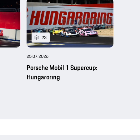
23
25
25.07.2026
25.07.202
Porsche Mobil 1 Supercup:
Tokyo E
Hungaroring