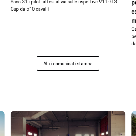
p
Sono 31 i piloti attesi al via sulle rispettive 911 GT3
Cup da 510 cavalli
e
m
Ca
pe
da
Altri comunicati stampa