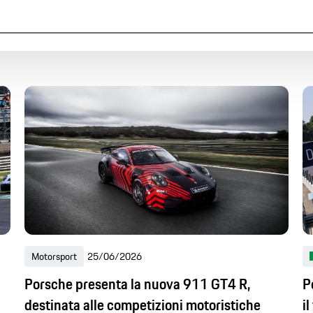
Stampa
Foto
Video
nda
Prodotti
Motorsport
-
Ultime 24 ore
Ultimi 7 giorni
Ultimi 30 giorni
Ult
Motorsport
25/06/2026
Porsche presenta la nuova 911 GT4 R,
P
destinata alle competizioni motoristiche
i