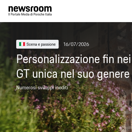
05/07/2026
Motorsport
Porsche Carrera Cup Itali
Vallelunga
Agonismo e spettacolo nel quarto round stagionale di 