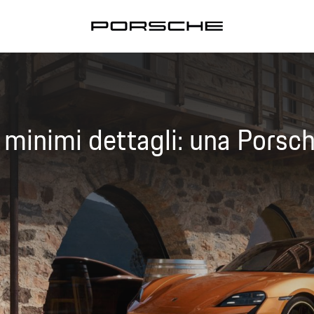
a, Delli Guanti centra la sua
scena sull’autodromo romano