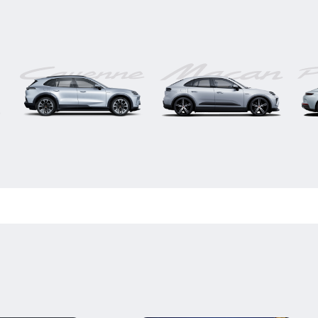
Cayenne
Macan