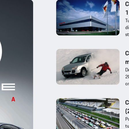
C
1
Tu
di
st
C
m
Do
20
cr
C
(
Po
tu