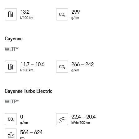
13,2
299
l/100 km
g/km
Cayenne
WLTP*
11,7 – 10,6
266 – 242
l/100 km
g/km
Cayenne Turbo Electric
WLTP*
0
22,4 – 20,4
g/km
kWh/100 km
564 – 624
km