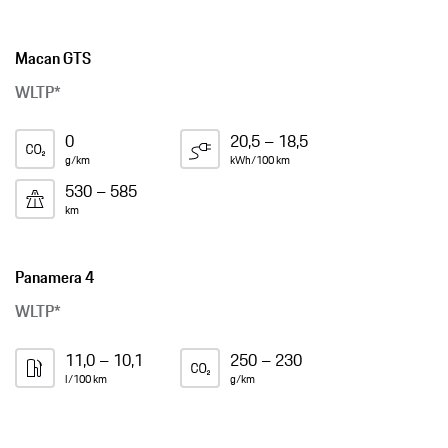
Macan GTS
WLTP*
0
20,5 – 18,5
g/km
kWh/100 km
530 – 585
km
Panamera 4
WLTP*
11,0 – 10,1
250 – 230
l/100 km
g/km