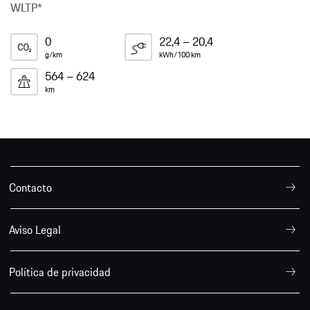
WLTP*
0
22,4 – 20,4
g/km
kWh/100 km
564 – 624
km
Contacto
Aviso Legal
Política de privacidad