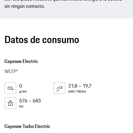
sin ningún contacto.
Datos de consumo
Cayenne Electric
WLTP*
0
21,8 – 19,7
g/km
kWh/100 km
576 – 643
km
Cayenne Turbo Electric