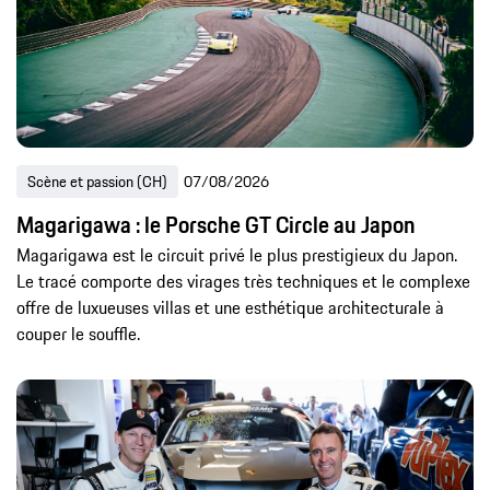
Contenu global
Entreprise
Porsche Consulting
Scène et passion (CH)
Produits
Société (CH)
Sport
Sport automobile (CH)
Innovation
Durabilité (CH)
Entreprise (CH)
Histoire
Durabilité
Sport (CH)
Histoire (CH)
Scène et passion (CH)
07/08/2026
Technologie
Innovation (CH)
Numérique
Magarigawa : le Porsche GT Circle au Japon
Produits (CH)
Scène et passion
Sport automobile
Magarigawa est le circuit privé le plus prestigieux du Japon.
Le tracé comporte des virages très techniques et le complexe
offre de luxueuses villas et une esthétique architecturale à
-
Contenu global
couper le souffle.
Dernières 24h
7 derniers jours
30 derniers jours
Cette année