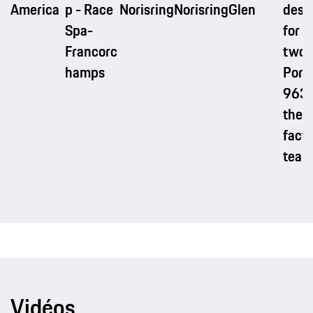
America
p - Race
Norisring
Norisring
Glen
desi
Spa-
for t
Francorc
two
hamps
Pors
963 
the
fact
team
Vidéos