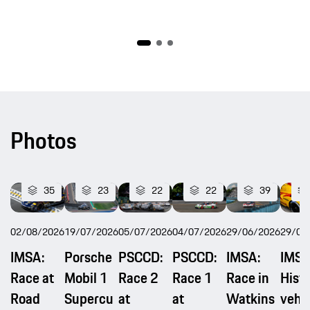
Photos
35
23
22
22
39
02/08/2026
19/07/2026
05/07/2026
04/07/2026
29/06/2026
29/06
IMSA:
Porsche
PSCCD:
PSCCD:
IMSA:
IMSA
Race at
Mobil 1
Race 2
Race 1
Race in
Histo
Road
Supercu
at
at
Watkins
vehi