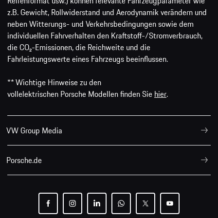
Reifenformat usw.) können relevante Fahrzeugparameter wie
z.B. Gewicht, Rollwiderstand und Aerodynamik verändern und
neben Witterungs- und Verkehrsbedingungen sowie dem
individuellen Fahrverhalten den Kraftstoff-/Stromverbrauch,
die CO₂-Emissionen, die Reichweite und die
Fahrleistungswerte eines Fahrzeugs beeinflussen.
** Wichtige Hinweise zu den
vollelektrischen Porsche Modellen finden Sie
hier
.
VW Group Media
Porsche.de