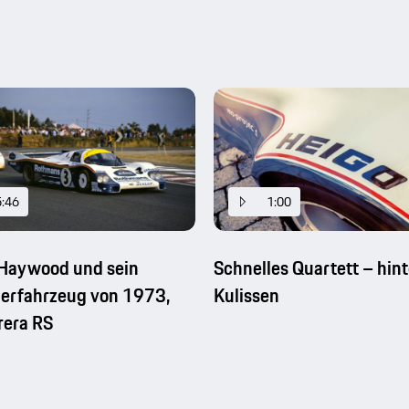
5:46
1:00
 Haywood und sein
Schnelles Quartett – hin
erfahrzeug von 1973,
Kulissen
rera RS