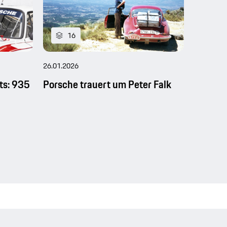
16
15
26.01.2026
01.12.202
ts: 935
Porsche trauert um Peter Falk
Porsche
zurück