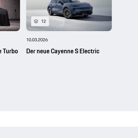
12
16
10.03.2026
30.01.202
e Turbo
Der neue Cayenne S Electric
Mehr-a