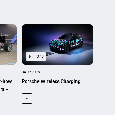
0:48
1
04.09.2025
07.07.202
w-how
Porsche Wireless Charging
Getarnt
rs –
demons
Nutzwe