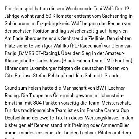
Ein Heimspiel hat an diesem Wochenende Toni Wolf: Der 19-
Jährige wohnt rund 50 Kilometer entfernt vom Sachsenring in
Schönbrunn im Erzgebirgskreis. Wolf begann das Rennen von
der sechsten Position und lag zwischenzeitig auf Rang vier.
Am Ende überquerte er als Sechster die Ziellinie. Den siebten
Platz sicherte sich Igor Walilko (PL/Raceunion) vor Glenn van
Parijs (B/MRS GT-Racing). Über den Sieg in der Amateur-
Klasse jubelte Carlos Rivas (Black Falcon Team TMD Friction).
Hinter dem Luxemburger folgten die deutschen Piloten von
Cito Pretiosa Stefan Rehkopf und Jörn Schmidt-Staade.
Grund zum Feiern hatte die Mannschaft von BWT Lechner
Racing. Die Truppe aus Österreich gewann in Hohenstein-
Ernstthal mit 384 Punkten vorzeitig die Team-Meisterschaft.
Für das traditionsreiche Team ist es im Porsche Carrera Cup
Deutschland der zweite Titel in dieser Wertungsklasse. In den
bisherigen elf Rennen stand mit Preining oder Ammermüller
immer mindestens einer der beiden Lechner-Piloten auf dem