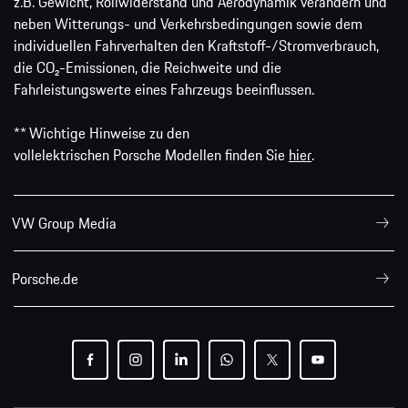
z.B. Gewicht, Rollwiderstand und Aerodynamik verändern und
neben Witterungs- und Verkehrsbedingungen sowie dem
individuellen Fahrverhalten den Kraftstoff-/Stromverbrauch,
die CO₂-Emissionen, die Reichweite und die
Fahrleistungswerte eines Fahrzeugs beeinflussen.
** Wichtige Hinweise zu den
vollelektrischen Porsche Modellen finden Sie
hier
.
VW Group Media
Porsche.de