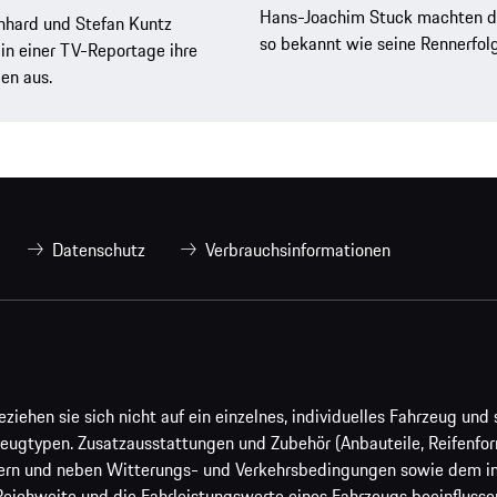
Hans-Joachim Stuck machten d
nhard und Stefan Kuntz
so bekannt wie seine Rennerfol
in einer TV-Reportage ihre
en aus.
Datenschutz
Verbrauchsinformationen
ehen sie sich nicht auf ein einzelnes, individuelles Fahrzeug und s
eugtypen. Zusatzausstattungen und Zubehör (Anbauteile, Reifenfo
ern und neben Witterungs- und Verkehrsbedingungen sowie dem ind
Reichweite und die Fahrleistungswerte eines Fahrzeugs beeinflusse