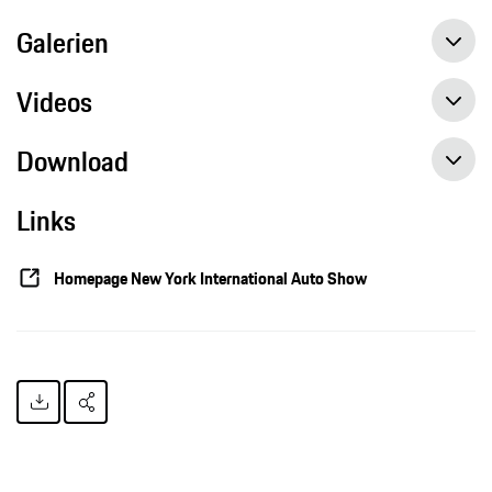
Galerien
Videos
Download
Links
New York International Auto Show 2015, Presse-Information, 01.04.2015, Porsche AG
Homepage New York International Auto Show