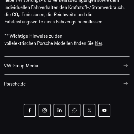
neben Witterungs- und Verkehrsbedingungen sowie dem
individuellen Fahrverhalten den Kraftstoff-/Stromverbrauch,
die CO₂-Emissionen, die Reichweite und die
Fahrleistungswerte eines Fahrzeugs beeinflussen.
** Wichtige Hinweise zu den
vollelektrischen Porsche Modellen finden Sie
hier
.
VW Group Media
Porsche.de