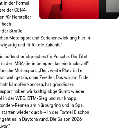
t in der Formel
iere der GEN4-
n für Hersteller
m hoch
 der Straße
hen Motorsport und Serienentwicklung hier in
gartig und fit für die Zukunft.‟
 äußerst erfolgreiches für Porsche. Die Titel
in der IMSA-Serie belegen das eindrucksvoll‟,
orsche Motorsport. „Der zweite Platz in Le
at weh getan, ohne Zweifel. Das wir am Ende
haft kämpfen konnten, hat grandioses
port haben wir kräftig abgeräumt: wieder
tel in der WEC, DTM-Sieg und nur knapp
Stunden-Rennen am Nürburgring und in Spa.
d starten wieder durch – in der Formel E schon
geht es in Daytona rund. Die Saison 2026
vor.‟