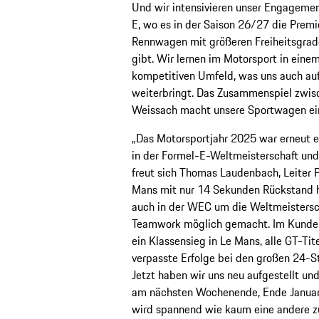
Und wir intensivieren unser Engagemen
E, wo es in der Saison 26/27 die Prem
Rennwagen mit größeren Freiheitsgrade
gibt. Wir lernen im Motorsport in eine
kompetitiven Umfeld, was uns auch auf
weiterbringt. Das Zusammenspiel zwisc
Weissach macht unsere Sportwagen einzi
„Das Motorsportjahr 2025 war erneut ein
in der Formel-E-Weltmeisterschaft und 
freut sich Thomas Laudenbach, Leiter P
Mans mit nur 14 Sekunden Rückstand h
auch in der WEC um die Weltmeistersc
Teamwork möglich gemacht. Im Kundens
ein Klassensieg in Le Mans, alle GT-Ti
verpasste Erfolge bei den großen 24-
Jetzt haben wir uns neu aufgestellt un
am nächsten Wochenende, Ende Januar 
wird spannend wie kaum eine andere zu