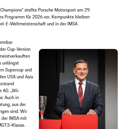
f Champions‟ stellte Porsche Motorsport am 29.
es Programm für 2026 vor. Kernpunkte bleiben
el-E-Weltmeisterschaft und in der IMSA
rennbar
der Cup-Version
meistverkauften
 unlängst
 im Supercup und
 den USA und Asia
Vorstand
e AG. „Wir
s: Auch in
tung, aus der
ngen sind. Wir
n der IMSA mit
MGT3-Klasse.