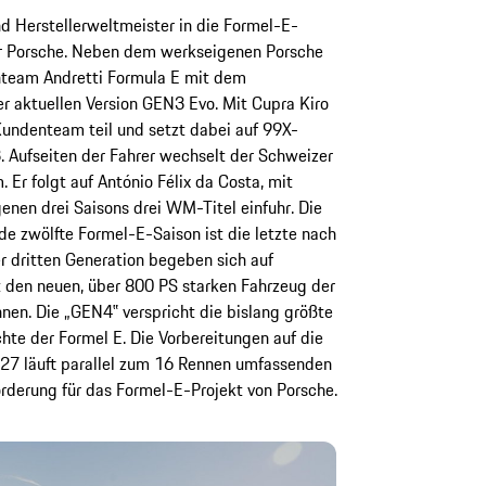
d Herstellerweltmeister in die Formel-E-
ür Porsche. Neben dem werkseigenen Porsche
team Andretti Formula E mit dem
er aktuellen Version GEN3 Evo. Mit Cupra Kiro
undenteam teil und setzt dabei auf 99X-
 Aufseiten der Fahrer wechselt der Schweizer
 Er folgt auf António Félix da Costa, mit
nen drei Saisons drei WM-Titel einfuhr. Die
e zwölfte Formel-E-Saison ist die letzte nach
r dritten Generation begeben sich auf
t den neuen, über 800 PS starken Fahrzeug der
nen. Die „GEN4‟ verspricht die bislang größte
te der Formel E. Die Vorbereitungen auf die
27 läuft parallel zum 16 Rennen umfassenden
erung für das Formel-E-Projekt von Porsche.