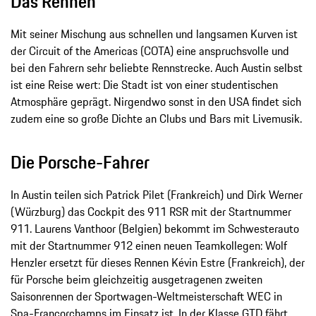
Das Rennen
Mit seiner Mischung aus schnellen und langsamen Kurven ist
der Circuit of the Americas (COTA) eine anspruchsvolle und
bei den Fahrern sehr beliebte Rennstrecke. Auch Austin selbst
ist eine Reise wert: Die Stadt ist von einer studentischen
Atmosphäre geprägt. Nirgendwo sonst in den USA findet sich
zudem eine so große Dichte an Clubs und Bars mit Livemusik.
Die Porsche-­Fahrer
In Austin teilen sich Patrick Pilet (Frankreich) und Dirk Werner
(Würzburg) das Cockpit des 911 RSR mit der Startnummer
911. Laurens Vanthoor (Belgien) bekommt im Schwesterauto
mit der Startnummer 912 einen neuen Teamkollegen: Wolf
Henzler ersetzt für dieses Rennen Kévin Estre (Frankreich), der
für Porsche beim gleichzeitig ausgetragenen zweiten
Saisonrennen der Sportwagen-­Weltmeisterschaft WEC in
Spa-­Francorchamps im Einsatz ist. In der Klasse GTD fährt