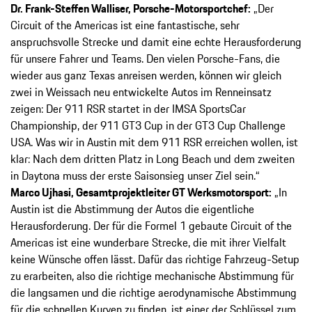
Dr. Frank-­Steffen Walliser, Porsche-­Motorsportchef:
„Der
Circuit of the Americas ist eine fantastische, sehr
anspruchsvolle Strecke und damit eine echte Herausforderung
für unsere Fahrer und Teams. Den vielen Porsche-­Fans, die
wieder aus ganz Texas anreisen werden, können wir gleich
zwei in Weissach neu entwickelte Autos im Renneinsatz
zeigen: Der 911 RSR startet in der IMSA SportsCar
Championship, der 911 GT3 Cup in der GT3 Cup Challenge
USA. Was wir in Austin mit dem 911 RSR erreichen wollen, ist
klar: Nach dem dritten Platz in Long Beach und dem zweiten
in Daytona muss der erste Saisonsieg unser Ziel sein.“
Marco Ujhasi, Gesamtprojektleiter GT Werksmotorsport:
„In
Austin ist die Abstimmung der Autos die eigentliche
Herausforderung. Der für die Formel 1 gebaute Circuit of the
Americas ist eine wunderbare Strecke, die mit ihrer Vielfalt
keine Wünsche offen lässt. Dafür das richtige Fahrzeug-­Setup
zu erarbeiten, also die richtige mechanische Abstimmung für
die langsamen und die richtige aerodynamische Abstimmung
für die schnellen Kurven zu finden, ist einer der Schlüssel zum