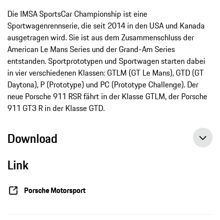
Die IMSA SportsCar Championship ist eine
Sportwagenrennserie, die seit 2014 in den USA und Kanada
ausgetragen wird. Sie ist aus dem Zusammenschluss der
American Le Mans Series und der Grand-­Am Series
entstanden. Sportprototypen und Sportwagen starten dabei
in vier verschiedenen Klassen: GTLM (GT Le Mans), GTD (GT
Daytona), P (Prototype) und PC (Prototype Challenge). Der
neue Porsche 911 RSR fährt in der Klasse GTLM, der Porsche
911 GT3 R in der Klasse GTD.
Download
Link
Porsche GT Team vor Aufholjagd – Porsche Young Professional holt Pole, Pressemitteilung, 05.05.2017, Porsche AG
Porsche will mit dem neuen 911 RSR auch in Texas aufs Podium, Pressemitteilung, 27.04.2017, Porsche AG
Porsche Motorsport