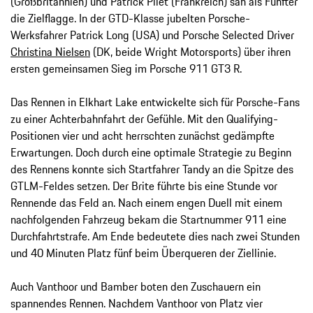
(Großbritannien) und Patrick Pilet (Frankreich) sah als Fünfter
die Zielflagge. In der GTD-Klasse jubelten Porsche-
Werksfahrer Patrick Long (USA) und Porsche Selected Driver
Christina Nielsen
(DK, beide Wright Motorsports) über ihren
ersten gemeinsamen Sieg im Porsche 911 GT3 R.
Das Rennen in Elkhart Lake entwickelte sich für Porsche-Fans
zu einer Achterbahnfahrt der Gefühle. Mit den Qualifying-
Positionen vier und acht herrschten zunächst gedämpfte
Erwartungen. Doch durch eine optimale Strategie zu Beginn
des Rennens konnte sich Startfahrer Tandy an die Spitze des
GTLM-Feldes setzen. Der Brite führte bis eine Stunde vor
Rennende das Feld an. Nach einem engen Duell mit einem
nachfolgenden Fahrzeug bekam die Startnummer 911 eine
Durchfahrtstrafe. Am Ende bedeutete dies nach zwei Stunden
und 40 Minuten Platz fünf beim Überqueren der Ziellinie.
Auch Vanthoor und Bamber boten den Zuschauern ein
spannendes Rennen. Nachdem Vanthoor von Platz vier