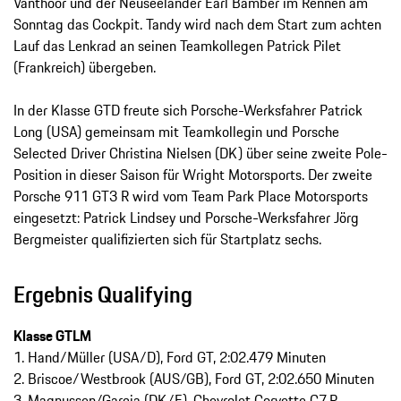
Vanthoor und der Neuseeländer Earl Bamber im Rennen am
Sonntag das Cockpit. Tandy wird nach dem Start zum achten
Lauf das Lenkrad an seinen Teamkollegen Patrick Pilet
(Frankreich) übergeben.
In der Klasse GTD freute sich Porsche-Werksfahrer Patrick
Long (USA) gemeinsam mit Teamkollegin und Porsche
Selected Driver Christina Nielsen (DK) über seine zweite Pole-
Position in dieser Saison für Wright Motorsports. Der zweite
Porsche 911 GT3 R wird vom Team Park Place Motorsports
eingesetzt: Patrick Lindsey und Porsche-Werksfahrer Jörg
Bergmeister qualifizierten sich für Startplatz sechs.
Ergebnis Qualifying
Klasse GTLM
1. Hand/Müller (USA/D), Ford GT, 2:02.479 Minuten
2. Briscoe/Westbrook (AUS/GB), Ford GT, 2:02.650 Minuten
3. Magnussen/Garcia (DK/E), Chevrolet Corvette C7.R,