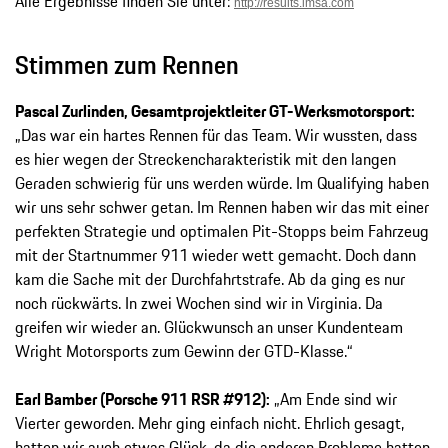
Alle Ergebnisse finden Sie unter:
http://results.imsa.com
Stimmen zum Rennen
Pascal Zurlinden, Gesamtprojektleiter GT-Werksmotorsport:
„Das war ein hartes Rennen für das Team. Wir wussten, dass
es hier wegen der Streckencharakteristik mit den langen
Geraden schwierig für uns werden würde. Im Qualifying haben
wir uns sehr schwer getan. Im Rennen haben wir das mit einer
perfekten Strategie und optimalen Pit-Stopps beim Fahrzeug
mit der Startnummer 911 wieder wett gemacht. Doch dann
kam die Sache mit der Durchfahrtstrafe. Ab da ging es nur
noch rückwärts. In zwei Wochen sind wir in Virginia. Da
greifen wir wieder an. Glückwunsch an unser Kundenteam
Wright Motorsports zum Gewinn der GTD-Klasse.“
Earl Bamber (Porsche 911 RSR #912):
„Am Ende sind wir
Vierter geworden. Mehr ging einfach nicht. Ehrlich gesagt,
hatten wir auch etwas Glück, da die anderen Probleme hatten.