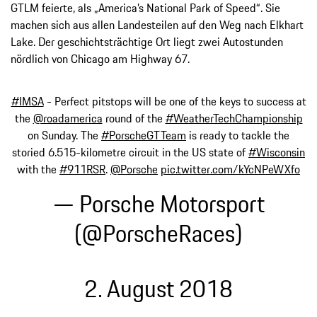
GTLM feierte, als „America’s National Park of Speed“. Sie
machen sich aus allen Landesteilen auf den Weg nach Elkhart
Lake. Der geschichtsträchtige Ort liegt zwei Autostunden
nördlich von Chicago am Highway 67.
#IMSA
- Perfect pitstops will be one of the keys to success at
the
@roadamerica
round of the
#WeatherTechChampionship
on Sunday. The
#PorscheGTTeam
is ready to tackle the
storied 6.515-kilometre circuit in the US state of
#Wisconsin
with the
#911RSR
.
@Porsche
pic.twitter.com/kYcNPeWXfo
— Porsche Motorsport
(@PorscheRaces)
2. August 2018