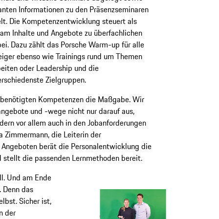
vanten Informationen zu den Präsenzseminaren
t. Die Kompetenzentwicklung steuert als
eam Inhalte und Angebote zu überfachlichen
i. Dazu zählt das Porsche Warm-up für alle
eiger ebenso wie Trainings rund um Themen
rbeiten oder Leadership und die
rschiedenste Zielgruppen.
he benötigten Kompetenzen die Maßgabe. Wir
-angebote und -wege nicht nur darauf aus,
ndern vor allem auch in den Jobanforderungen
ja Zimmermann, die Leiterin der
 Angeboten berät die Personalentwicklung die
d stellt die passenden Lernmethoden bereit.
ll. Und am Ende
l. Denn das
elbst. Sicher ist,
n der