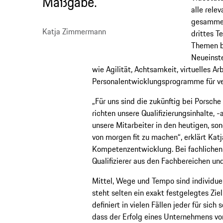
Maßgabe.“
alle rele
gesammel
Katja Zimmermann
drittes T
Themen be
Neueinst
wie Agilität, Achtsamkeit, virtuelles A
Personalentwicklungsprogramme für ve
„Für uns sind die zukünftig bei Porsc
richten unsere Qualifizierungsinhalte, 
unsere Mitarbeiter in den heutigen, so
von morgen fit zu machen“, erklärt Kat
Kompetenzentwicklung. Bei fachlichen
Qualifizierer aus den Fachbereichen un
Mittel, Wege und Tempo sind individue
steht selten ein exakt festgelegtes Zie
definiert in vielen Fällen jeder für sich s
dass der Erfolg eines Unternehmens vo