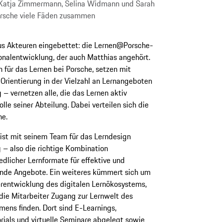
, Katja Zimmermann, Selina Widmann und Sarah
rsche viele Fäden zusammen
us Akteuren eingebettet: die Lernen@Porsche-
onalentwicklung, der auch Matthias angehört.
für das Lernen bei Porsche, setzen mit
Orientierung in der Vielzahl an Lernangeboten
– vernetzen alle, die das Lernen aktiv
lle seiner Abteilung. Dabei verteilen sich die
he.
ist mit seinem Team für das Lerndesign
 – also die richtige Kombination
edlicher Lernformate für effektive und
ende Angebote. Ein weiteres kümmert sich um
rentwicklung des digitalen Lernökosystems,
die Mitarbeiter Zugang zur Lernwelt des
ens finden. Dort sind E-Learnings,
rials und virtuelle Seminare abgelegt sowie