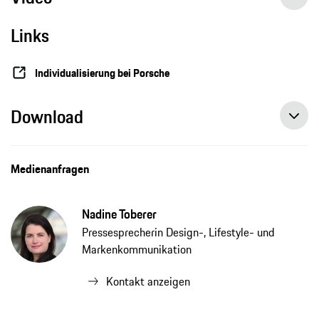
Links
Sonderwunsch 911 Carrera T „Formosa“ würdigt die Schönheit Taiwans
Individualisierung bei Porsche
Download
Medienanfragen
Nadine Toberer
Pressesprecherin Design-, Lifestyle- und
Markenkommunikation
Kontakt anzeigen