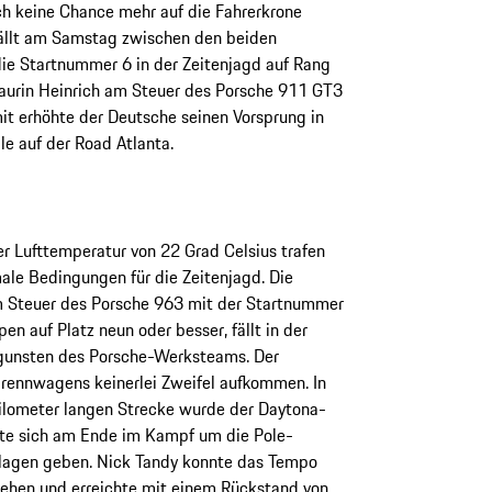
ch keine Chance mehr auf die Fahrerkrone
fällt am Samstag zwischen den beiden
ie Startnummer 6 in der Zeitenjagd auf Rang
Laurin Heinrich am Steuer des Porsche 911 GT3
it erhöhte der Deutsche seinen Vorsprung in
e auf der Road Atlanta.
r Lufttemperatur von 22 Grad Celsius trafen
ale Bedingungen für die Zeitenjagd. Die
 Steuer des Porsche 963 mit der Startnummer
pen auf Platz neun oder besser, fällt in der
gunsten des Porsche-Werksteams. Der
idrennwagens keinerlei Zweifel aufkommen. In
Kilometer langen Strecke wurde der Daytona-
te sich am Ende im Kampf um die Pole-
lagen geben. Nick Tandy konnte das Tempo
ehen und erreichte mit einem Rückstand von