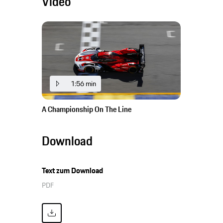
Video
1:56 min
A Championship On The Line
Download
Text zum Download
PDF