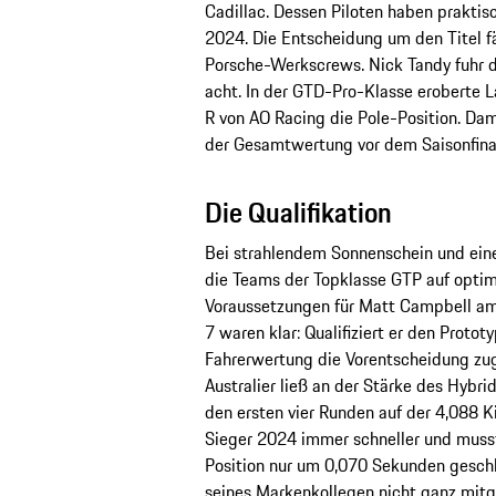
Cadillac. Dessen Piloten haben praktis
2024. Die Entscheidung um den Titel 
Porsche-Werkscrews. Nick Tandy fuhr d
acht. In der GTD-Pro-Klasse eroberte 
R von AO Racing die Pole-Position. Dam
der Gesamtwertung vor dem Saisonfinal
Die Qualifikation
Bei strahlendem Sonnenschein und eine
die Teams der Topklasse GTP auf optim
Voraussetzungen für Matt Campbell am
7 waren klar: Qualifiziert er den Prototy
Fahrerwertung die Vorentscheidung zu
Australier ließ an der Stärke des Hybr
den ersten vier Runden auf der 4,088 
Sieger 2024 immer schneller und muss
Position nur um 0,070 Sekunden gesch
seines Markenkollegen nicht ganz mitg