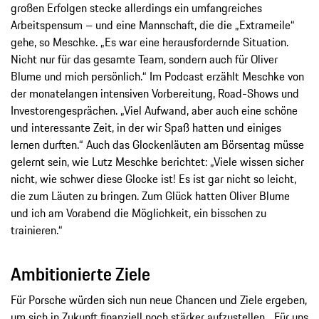
großen Erfolgen stecke allerdings ein umfangreiches
Arbeitspensum – und eine Mannschaft, die die „Extrameile“
gehe, so Meschke. „Es war eine herausfordernde Situation.
Nicht nur für das gesamte Team, sondern auch für Oliver
Blume und mich persönlich.“ Im Podcast erzählt Meschke von
der monatelangen intensiven Vorbereitung, Road-Shows und
Investorengesprächen. „Viel Aufwand, aber auch eine schöne
und interessante Zeit, in der wir Spaß hatten und einiges
lernen durften.“ Auch das Glockenläuten am Börsentag müsse
gelernt sein, wie Lutz Meschke berichtet: „Viele wissen sicher
nicht, wie schwer diese Glocke ist! Es ist gar nicht so leicht,
die zum Läuten zu bringen. Zum Glück hatten Oliver Blume
und ich am Vorabend die Möglichkeit, ein bisschen zu
trainieren.“
Ambitionierte Ziele
Für Porsche würden sich nun neue Chancen und Ziele ergeben,
um sich in Zukunft finanziell noch stärker aufzustellen. „Für uns