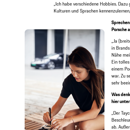
„Ich habe verschiedene Hobbies. Dazu g
Kulturen und Sprachen kennenzulernen,
Sprechen 
Porsche 
„Ja (brei
in Brands
Nähe mein
Ein tolle
einem Por
war. Zu s
sehr beei
Was denks
hier unte
„Der Tayc
Beschleun
ab. Außer