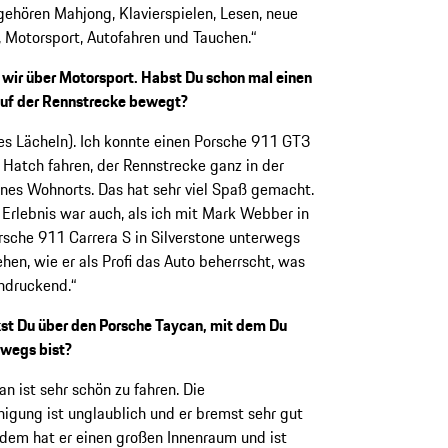
ehören Mahjong, Klavierspielen, Lesen, neue
 Motorsport, Autofahren und Tauchen.“
wir über Motorsport. Habst Du schon mal einen
auf der Rennstrecke bewegt?
tes Lächeln). Ich konnte einen Porsche 911 GT3
 Hatch fahren, der Rennstrecke ganz in der
es Wohnorts. Das hat sehr viel Spaß gemacht.
s Erlebnis war auch, als ich mit Mark Webber in
sche 911 Carrera S in Silverstone unterwegs
ehen, wie er als Profi das Auto beherrscht, was
ndruckend.“
t Du über den Porsche Taycan, mit dem Du
rwegs bist?
an ist sehr schön zu fahren. Die
igung ist unglaublich und er bremst sehr gut
dem hat er einen großen Innenraum und ist