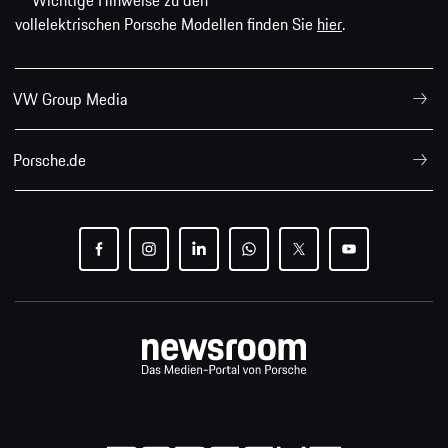
** Wichtige Hinweise zu den
vollelektrischen Porsche Modellen finden Sie
hier
.
VW Group Media
Porsche.de