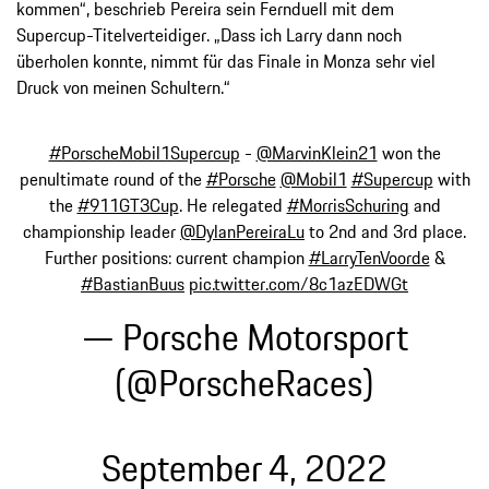
kommen“, beschrieb Pereira sein Fernduell mit dem
Supercup-Titelverteidiger. „Dass ich Larry dann noch
überholen konnte, nimmt für das Finale in Monza sehr viel
Druck von meinen Schultern.“
#PorscheMobil1Supercup
-
@MarvinKlein21
won the
penultimate round of the
#Porsche
@Mobil1
#Supercup
with
the
#911GT3Cup
. He relegated
#MorrisSchuring
and
championship leader
@DylanPereiraLu
to 2nd and 3rd place.
Further positions: current champion
#LarryTenVoorde
&
#BastianBuus
pic.twitter.com/8c1azEDWGt
— Porsche Motorsport
(@PorscheRaces)
September 4, 2022