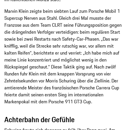
Marvin Klein zeigte beim siebten Lauf zum Porsche Mobil 1
Supercup Nerven aus Stahl. Gleich drei Mal musste der
Franzose aus dem Team CLRT seine Führungsposition gegen
die drängelnden Verfolger verteidigen: beim regulären Start
sowie bei zwei Restarts nach Safety-Car-Phasen. „Das war
knifflig, weil die Strecke sehr rutschig war, vor allem mit
kalten Reifen“, berichtete er und verriet: „Ich habe mich auf
meine Linie konzentriert und möglichst wenig in den
Rückspiegel geschaut.“ Diese Taktik ging auf. Nach zwölf
Runden fuhr Klein mit dem knappen Vorsprung von vier
Zehntelsekunden vor Morris Schuring über die Ziellinie. Der
amtierende Meister des französischen Porsche Carrera Cup
feierte damit seinen ersten Sieg im internationalen
Markenpokal mit dem Porsche 911 GT3 Cup.
Achterbahn der Gefühle
Schuring freute sich dagegen zu früh über Rang zwei. Am