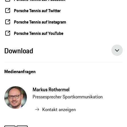
Porsche Tennis auf Twitter
Porsche Tennis auf Instagram
Porsche Tennis auf YouTube
Download
Angelique Kerber auf dem Weg zurück zur alten Form, Pressemitteilung, 14.04.2021, Porsche AG
Medienanfragen
Markus Rothermel
Pressesprecher Sportkommunikation
Kontakt anzeigen