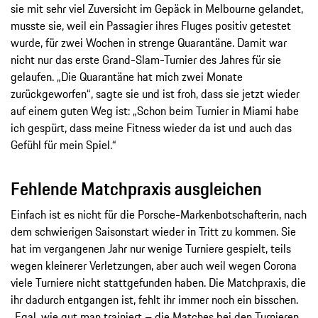
sie mit sehr viel Zuversicht im Gepäck in Melbourne gelandet,
musste sie, weil ein Passagier ihres Fluges positiv getestet
wurde, für zwei Wochen in strenge Quarantäne. Damit war
nicht nur das erste Grand-Slam-Turnier des Jahres für sie
gelaufen. „Die Quarantäne hat mich zwei Monate
zurückgeworfen“, sagte sie und ist froh, dass sie jetzt wieder
auf einem guten Weg ist: „Schon beim Turnier in Miami habe
ich gespürt, dass meine Fitness wieder da ist und auch das
Gefühl für mein Spiel.“
Fehlende Matchpraxis ausgleichen
Einfach ist es nicht für die Porsche-Markenbotschafterin, nach
dem schwierigen Saisonstart wieder in Tritt zu kommen. Sie
hat im vergangenen Jahr nur wenige Turniere gespielt, teils
wegen kleinerer Verletzungen, aber auch weil wegen Corona
viele Turniere nicht stattgefunden haben. Die Matchpraxis, die
ihr dadurch entgangen ist, fehlt ihr immer noch ein bisschen.
„Egal, wie gut man trainiert – die Matches bei den Turnieren