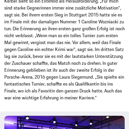
Kerber sieht so ein Elitefeld als Herausforderung. „Für mich
sind starke Gegnerinnen immer eine zusätzliche Motivation“,
sagt sie. Bei ihrem ersten Sieg in Stuttgart 2015 hatte sie es
im Finale mit der damaligen Nummer 1 Caroline Wozniacki zu
tun. Die Erinnerung an ihren ersten ganz großen Erfolg ist noch
nicht verblasst. „Wenn man so ein tolles Turnier zum ersten
Mal gewinnt, vergisst man das nie. Vor allem, weil das Finale
gegen Caroline ein echter Krimi war“, sagt sie. Im dritten Satz
lag sie zurück, bevor sie es mit der lautstarken Unterstützung
der Zuschauer schaffte, das Match noch zu drehen. In guter
Erinnerung geblieben ist ihr auch der zweite Erfolg in der
Porsche-Arena, 2016 gegen Laura Siegemund. „Sie spielte ein
fantastisches Turnier, schaffte es als Qualifikantin bis ins
Finale, wo ich als Favoritin den ganzen Druck hatte. Auch das
war eine wichtige Erfahrung in meiner Karriere.“