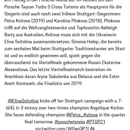
Porsche Taycan Turbo S Cross Turismo als Hauptpreis für die
Siegerin sind auch noch zwei frühere Stuttgart-Siegerinnen:
Petra Kvitova (2019) und Karolina Pliskova (2018). Pliskova
trifft auf die Weltranglistenerste und Topfavoritin Ashleigh
Barty aus Australien, Kvitova muss sich mit der Ukrainerin
Elina Svitolina auseinandersetzen. Simona Halep, die bereits
zum sechsten Mal beim Stuttgarter Traditionsturnier am Start
ist und es endlich gewinnen will, spielt gegen die
überraschend ins Viertelfinale gekommene Russin Ekaterina
Alexandrova. Das letzte Viertelfinalmatch bestreiten im
Anschluss daran Aryna Sabalenka aus Belarus und die Estin
Anett Kontaveit, die Finalistin von 2019.
.
@ElinaSvitolina
kicks off her Stuttgart campaign with a 7-
6(4), 6-3 victory over two-times champion Angelique Kerber.
She faces defending champion
@Petra_Kvitova
in the quarter
final tomorrow.
#porschetennis
#PTGP21
pic.twitter.com/WGwjQP1L4k