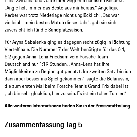
Elina Svitolina und zollte ihrer Gegnerin höchsten Respekt:
„Angie holt immer das Beste aus mir heraus.“ Angelique
Kerber war trotz Niederlage nicht unglücklich: „Das war
vielleicht mein bestes Match dieses Jahr“, gab sie sich
zuversichtlich für die Sandplatzsaison.
Für Aryna Sabalenka ging es dagegen recht zügig in Richtung
Viertelfinale. Die Nummer 7 der Welt benötigte für das 6:4,
6:2 gegen Anna-Lena Friedsam vom Porsche Team
Deutschland nur 1:19 Stunden. „Anna-Lena hat ihre
Möglichkeiten zu Beginn gut genutzt. Im zweiten Satz bin ich
dann aber besser ins Spiel gekommen“, sagte die Belarussin,
die zum ersten Mal beim Porsche Tennis Grand Prix dabei ist.
„Ich bin sehr glücklich, hier zu sein. Es ist ein tolles Turnier.“
Alle weiteren Informationen finden Sie in der
Pressemitteilung
.
Zusammenfassung Tag 5