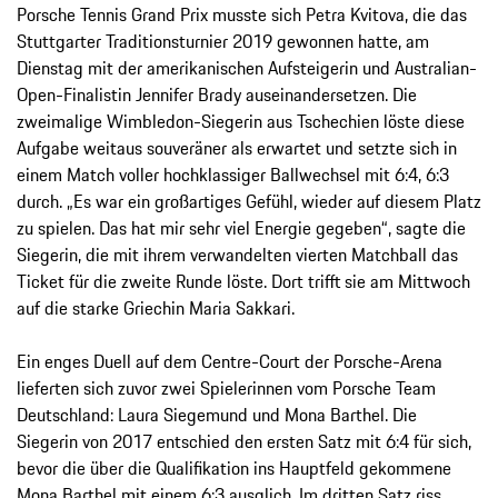
Porsche Tennis Grand Prix musste sich Petra Kvitova, die das
Stuttgarter Traditionsturnier 2019 gewonnen hatte, am
Dienstag mit der amerikanischen Aufsteigerin und Australian-
Open-Finalistin Jennifer Brady auseinandersetzen. Die
zweimalige Wimbledon-Siegerin aus Tschechien löste diese
Aufgabe weitaus souveräner als erwartet und setzte sich in
einem Match voller hochklassiger Ballwechsel mit 6:4, 6:3
durch. „Es war ein großartiges Gefühl, wieder auf diesem Platz
zu spielen. Das hat mir sehr viel Energie gegeben“, sagte die
Siegerin, die mit ihrem verwandelten vierten Matchball das
Ticket für die zweite Runde löste. Dort trifft sie am Mittwoch
auf die starke Griechin Maria Sakkari.
Ein enges Duell auf dem Centre-Court der Porsche-Arena
lieferten sich zuvor zwei Spielerinnen vom Porsche Team
Deutschland: Laura Siegemund und Mona Barthel. Die
Siegerin von 2017 entschied den ersten Satz mit 6:4 für sich,
bevor die über die Qualifikation ins Hauptfeld gekommene
Mona Barthel mit einem 6:3 ausglich. Im dritten Satz riss