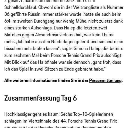
2 gesetzt, holte sich den ersten Satz mit 6:1 im
Schnelldurchlauf. Obwohl die in der Weltrangliste als Nummer
36 geführte Russin immer stärker wurde, hatte sie auch beim
6:4 im zweiten Durchgang nur wenig Mühe, nicht zuletzt dank
eines starken Aufschlags. Dass Halep die letzten zwei
Matches gegen Alexandrova verloren hat, war kein Thema
mehr. „Ich habe aus den Niederlagen gelernt und sie heute ein
bisschen mehr laufen lassen“, sagte Simona Halep, die bereits
zum sechsten Mal beim Porsche Tennis Grand Prix aufschlägt.
Mit Blick auf das Halbfinale war sie dennoch „ganz froh, dass
ich das Spiel in zwei Sätzen zu Ende gebracht habe.“
Alle weiteren Informationen finden Sie in der
Pressemitteilung
.
Zusammenfassung Tag 6
Hochklassiger geht es kaum: Sechs Top-10-Spielerinnen
schlagen im Viertelfinale des 44. Porsche Tennis Grand Prix
am Freitag in der Porsche-Arena auf. Im Rennen um den