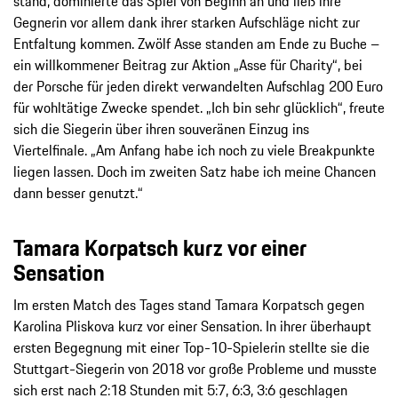
stand, dominierte das Spiel von Beginn an und ließ ihre
Gegnerin vor allem dank ihrer starken Aufschläge nicht zur
Entfaltung kommen. Zwölf Asse standen am Ende zu Buche –
ein willkommener Beitrag zur Aktion „Asse für Charity“, bei
der Porsche für jeden direkt verwandelten Aufschlag 200 Euro
für wohltätige Zwecke spendet. „Ich bin sehr glücklich“, freute
sich die Siegerin über ihren souveränen Einzug ins
Viertelfinale. „Am Anfang habe ich noch zu viele Breakpunkte
liegen lassen. Doch im zweiten Satz habe ich meine Chancen
dann besser genutzt.“
Tamara Korpatsch kurz vor einer
Sensation
Im ersten Match des Tages stand Tamara Korpatsch gegen
Karolina Pliskova kurz vor einer Sensation. In ihrer überhaupt
ersten Begegnung mit einer Top-10-Spielerin stellte sie die
Stuttgart-Siegerin von 2018 vor große Probleme und musste
sich erst nach 2:18 Stunden mit 5:7, 6:3, 3:6 geschlagen