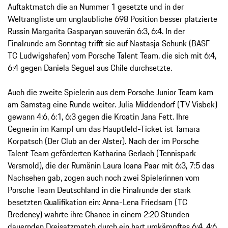
Auftaktmatch die an Nummer 1 gesetzte und in der
Weltrangliste um unglaubliche 698 Position besser platzierte
Russin Margarita Gasparyan souverän 6:3, 6:4. In der
Finalrunde am Sonntag trifft sie auf Nastasja Schunk (BASF
TC Ludwigshafen) vom Porsche Talent Team, die sich mit 6:4,
6:4 gegen Daniela Seguel aus Chile durchsetzte.
Auch die zweite Spielerin aus dem Porsche Junior Team kam
am Samstag eine Runde weiter. Julia Middendorf (TV Visbek)
gewann 4:6, 6:1, 6:3 gegen die Kroatin Jana Fett. Ihre
Gegnerin im Kampf um das Hauptfeld-Ticket ist Tamara
Korpatsch (Der Club an der Alster). Nach der im Porsche
Talent Team geförderten Katharina Gerlach (Tennispark
Versmold), die der Rumänin Laura Ioana Paar mit 6:3, 7:5 das
Nachsehen gab, zogen auch noch zwei Spielerinnen vom
Porsche Team Deutschland in die Finalrunde der stark
besetzten Qualifikation ein: Anna-Lena Friedsam (TC
Bredeney) wahrte ihre Chance in einem 2:20 Stunden
dauernden Dreisatzmatch durch ein hart umkämpftes 6:4, 4:6,