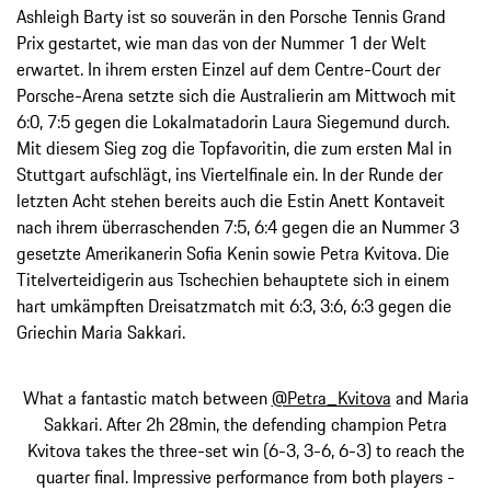
Ashleigh Barty ist so souverän in den Porsche Tennis Grand
Prix gestartet, wie man das von der Nummer 1 der Welt
erwartet. In ihrem ersten Einzel auf dem Centre-Court der
Porsche-Arena setzte sich die Australierin am Mittwoch mit
6:0, 7:5 gegen die Lokalmatadorin Laura Siegemund durch.
Mit diesem Sieg zog die Topfavoritin, die zum ersten Mal in
Stuttgart aufschlägt, ins Viertelfinale ein. In der Runde der
letzten Acht stehen bereits auch die Estin Anett Kontaveit
nach ihrem überraschenden 7:5, 6:4 gegen die an Nummer 3
gesetzte Amerikanerin Sofia Kenin sowie Petra Kvitova. Die
Titelverteidigerin aus Tschechien behauptete sich in einem
hart umkämpften Dreisatzmatch mit 6:3, 3:6, 6:3 gegen die
Griechin Maria Sakkari.
What a fantastic match between
@Petra_Kvitova
and Maria
Sakkari. After 2h 28min, the defending champion Petra
Kvitova takes the three-set win (6-3, 3-6, 6-3) to reach the
quarter final. Impressive performance from both players -