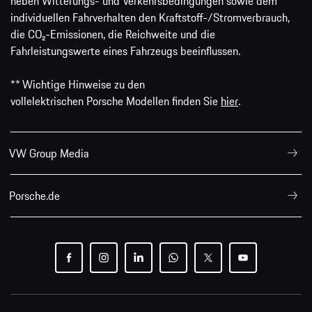
neben Witterungs- und Verkehrsbedingungen sowie dem
individuellen Fahrverhalten den Kraftstoff-/Stromverbrauch,
die CO₂-Emissionen, die Reichweite und die
Fahrleistungswerte eines Fahrzeugs beeinflussen.
** Wichtige Hinweise zu den
vollelektrischen Porsche Modellen finden Sie
hier
.
VW Group Media
Porsche.de