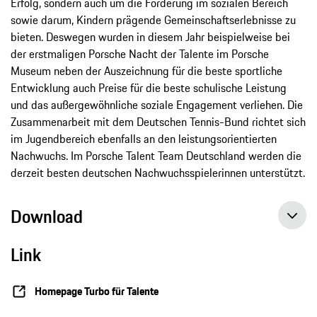
Erfolg, sondern auch um die Förderung im sozialen Bereich
sowie darum, Kindern prägende Gemeinschaftserlebnisse zu
bieten. Deswegen wurden in diesem Jahr beispielweise bei
der erstmaligen Porsche Nacht der Talente im Porsche
Museum neben der Auszeichnung für die beste sportliche
Entwicklung auch Preise für die beste schulische Leistung
und das außergewöhnliche soziale Engagement verliehen. Die
Zusammenarbeit mit dem Deutschen Tennis-Bund richtet sich
im Jugendbereich ebenfalls an den leistungsorientierten
Nachwuchs. Im Porsche Talent Team Deutschland werden die
derzeit besten deutschen Nachwuchsspielerinnen unterstützt.
Download
Link
Porsche und VfB Stuttgart intensivieren Partnerschaft, Pressemitteilung, 16.11.2016, Porsche AG
Homepage Turbo für Talente