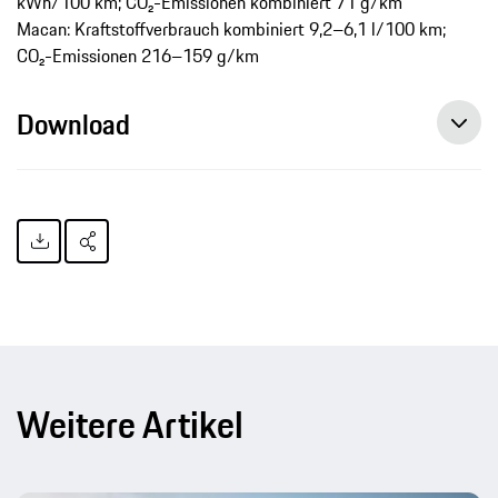
kWh/100 km; CO₂-Emissionen kombiniert 71 g/km
Macan: Kraftstoffverbrauch kombiniert 9,2–6,1 l/100 km;
CO₂-Emissionen 216–159 g/km
Download
Porsche liefert im März 2015 weltweit mehr als 20.000 Neuwagen aus, Pressemitteilung, 15.04.15, Porsche AG
Weitere Artikel