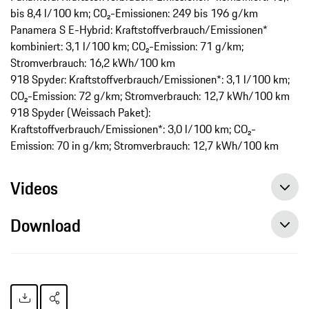
bis 8,4 l/100 km; CO₂-Emissionen: 249 bis 196 g/km
Panamera S E-Hybrid: Kraftstoffverbrauch/Emissionen*
kombiniert: 3,1 l/100 km; CO₂-Emission: 71 g/km;
Stromverbrauch: 16,2 kWh/100 km
918 Spyder: Kraftstoffverbrauch/Emissionen*: 3,1 l/100 km;
CO₂-Emission: 72 g/km; Stromverbrauch: 12,7 kWh/100 km
918 Spyder (Weissach Paket):
Kraftstoffverbrauch/Emissionen*: 3,0 l/100 km; CO₂-
Emission: 70 in g/km; Stromverbrauch: 12,7 kWh/100 km
Videos
Download
Weltweit 120.000 Porsche an Kunden ausgeliefert, Pressemitteilung, 10.09.2014, Porsche AG