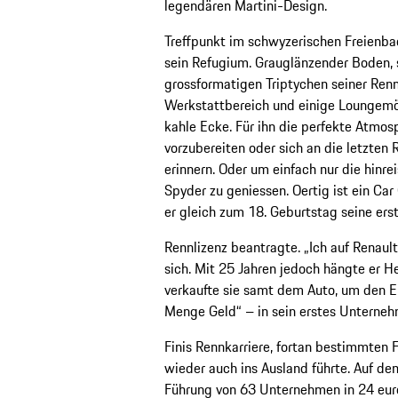
legendären Martini-Design.
Treffpunkt im schwyzerischen Freienbach
sein Refugium. Grauglänzender Boden,
grossformatigen Triptychen seiner Ren
Werkstattbereich und einige Loungemöbe
kahle Ecke. Für ihn die perfekte Atmos
vorzubereiten oder sich an die letzte
erinnern. Oder um einfach nur die hinr
Spyder zu geniessen. Oertig ist ein Car
er gleich zum 18. Geburtstag seine ers
Rennlizenz beantragte. „Ich auf Renaul
sich. Mit 25 Jahren jedoch hängte er
verkaufte sie samt dem Auto, um den E
Menge Geld“ – in sein erstes Unternehm
Finis Rennkarriere, fortan bestimmten 
wieder auch ins Ausland führte. Auf de
Führung von 63 Unternehmen in 24 euro