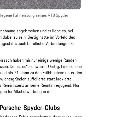
rlegene Fahrleistung seines 918 Spyder
rechnung angebrochen und er liebe es, bei
 dabei zu sein. Oertig hatte im Vorfeld des
aggschiffs auch berufliche Verbindungen zu
eissach haben mir nur einige wenige Runden
ssen: Der ist es“, schwärmt Oertig. Eine schöne
und als 71. dann zu den Frühbuchern unter den
ichtsgründen auffolierte statt lackierte
s Reminiszenz an seine Rennfahrerjugend. Nur
ngen für Alkoholwerbung in der
 Porsche-Spyder-Clubs
berlegene Fahreigenschaften, dass er ihn wenn