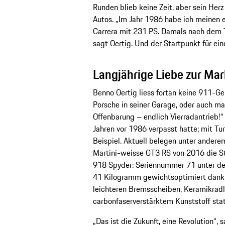
Runden blieb keine Zeit, aber sein Her
Autos. „Im Jahr 1986 habe ich meinen e
Carrera mit 231 PS. Damals nach dem 
sagt Oertig. Und der Startpunkt für ei
Langjährige Liebe zur Ma
Benno Oertig liess fortan keine 911-G
Porsche in seiner Garage, oder auch ma
Offenbarung – endlich Vierradantrieb!“ U
Jahren vor 1986 verpasst hatte; mit Tu
Beispiel. Aktuell belegen unter andere
Martini-weisse GT3 RS von 2016 die Ste
918 Spyder: Seriennummer 71 unter d
41 Kilogramm gewichtsoptimiert dank 
leichteren Bremsscheiben, Keramikradl
carbonfaserverstärktem Kunststoff stat
„Das ist die Zukunft, eine Revolution“,