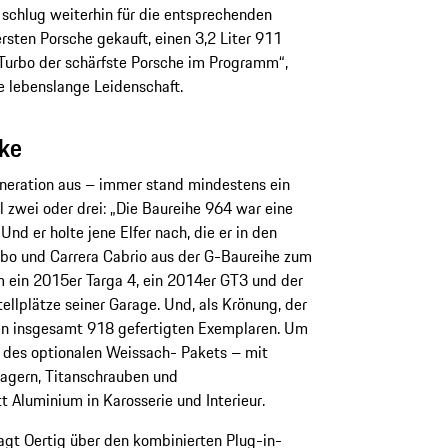
z schlug weiterhin für die entsprechenden
rsten Porsche gekauft, einen 3,2 Liter 911
Turbo der schärfste Porsche im Programm“,
ne lebenslange Leidenschaft.
rke
eneration aus – immer stand mindestens ein
l zwei oder drei: „Die Baureihe 964 war eine
nd er holte jene Elfer nach, die er in den
rbo und Carrera Cabrio aus der G-Baureihe zum
m ein 2015er Targa 4, ein 2014er GT3 und der
llplätze seiner Garage. Und, als Krönung, der
en insgesamt 918 gefertigten Exemplaren. Um
des optionalen Weissach- Pakets – mit
agern, Titanschrauben und
t Aluminium in Karosserie und Interieur.
 sagt Oertig über den kombinierten Plug-in-