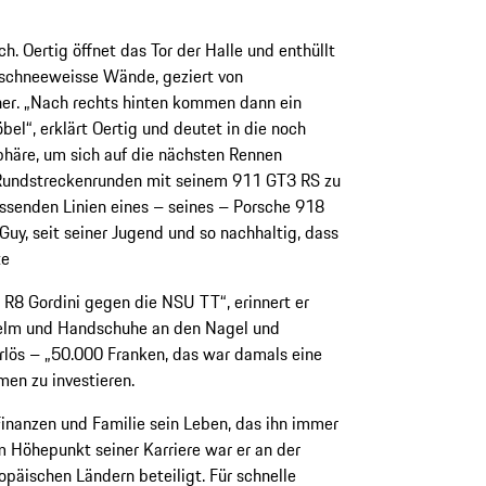
. Oertig öffnet das Tor der Halle und enthüllt
 schneeweisse Wände, geziert von
ner. „Nach rechts hinten kommen dann ein
l“, erklärt Oertig und deutet in die noch
phäre, um sich auf die nächsten Rennen
n Rundstreckenrunden mit seinem 911 GT3 RS zu
eissenden Linien eines – seines – Porsche 918
 Guy, seit seiner Jugend und so nachhaltig, dass
te
t R8 Gordini gegen die NSU TT“, erinnert er
 Helm und Handschuhe an den Nagel und
rlös – „50.000 Franken, das war damals eine
en zu investieren.
Finanzen und Familie sein Leben, das ihn immer
m Höhepunkt seiner Karriere war er an der
päischen Ländern beteiligt. Für schnelle