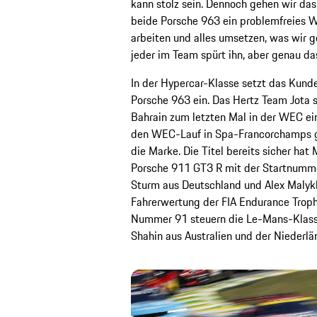
kann stolz sein. Dennoch gehen wir da
beide Porsche 963 ein problemfreies 
arbeiten und alles umsetzen, was wir g
jeder im Team spürt ihn, aber genau d
In der Hypercar-Klasse setzt das Kund
Porsche 963 ein. Das Hertz Team Jota 
Bahrain zum letzten Mal in der WEC ei
den WEC-Lauf in Spa-Francorchamps g
die Marke. Die Titel bereits sicher ha
Porsche 911 GT3 R mit der Startnummer
Sturm aus Deutschland und Alex Malykh
Fahrerwertung der FIA Endurance Troph
Nummer 91 steuern die Le-Mans-Klassen
Shahin aus Australien und der Niederlä