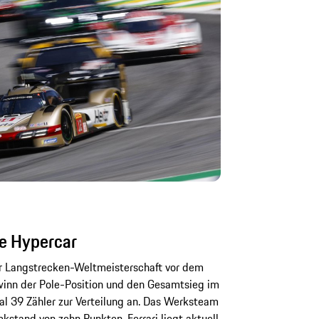
se Hypercar
er Langstrecken-Weltmeisterschaft vor dem
winn der Pole-Position und den Gesamtsieg im
 39 Zähler zur Verteilung an. Das Werksteam
kstand von zehn Punkten, Ferrari liegt aktuell