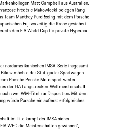
 Markenkollegen Matt Campbell aus Australien,
 Franzose Frédéric Makowiecki belegen Rang
 das Team Manthey PureRxcing mit dem Porsche
anischen Fuji vorzeitig die Krone gesichert.
ereits den FIA World Cup für private Hypercar-
 der nordamerikanischen IMSA-Serie insgesamt
 Bilanz möchte der Stuttgarter Sportwagen-
eam Porsche Penske Motorsport weiter
res der FIA Langstrecken-Weltmeisterschaft
noch zwei WM-Titel zur Disposition. Mit dem
ung würde Porsche ein äußerst erfolgreiches
chaft im Titelkampf der IMSA sicher
r FIA WEC die Meisterschaften gewinnen‟,