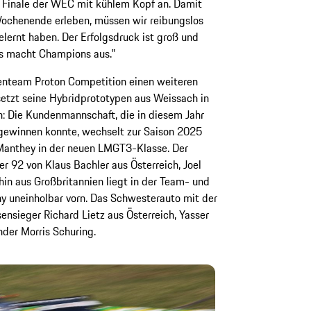
s Finale der WEC mit kühlem Kopf an. Damit
Wochenende erleben, müssen wir reibungslos
elernt haben. Der Erfolgsdruck ist groß und
as macht Champions aus.‟
enteam Proton Competition einen weiteren
setzt seine Hybridprototypen aus Weissach in
n: Die Kundenmannschaft, die in diesem Jahr
ewinnen konnte, wechselt zur Saison 2025
t Manthey in der neuen LMGT3-Klasse. Der
 92 von Klaus Bachler aus Österreich, Joel
in aus Großbritannien liegt in der Team- und
y uneinholbar vorn. Das Schwesterauto mit der
sieger Richard Lietz aus Österreich, Yasser
nder Morris Schuring.