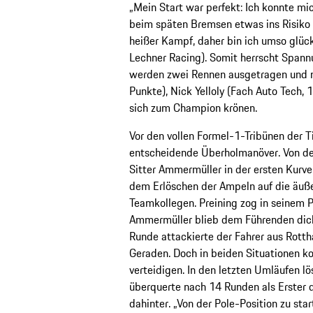
„Mein Start war perfekt: Ich konnte m
beim späten Bremsen etwas ins Risiko 
heißer Kampf, daher bin ich umso glüc
Lechner Racing). Somit herrscht Spannu
werden zwei Rennen ausgetragen und 
Punkte), Nick Yelloly (Fach Auto Tech,
sich zum Champion krönen.
Vor den vollen Formel-1-Tribünen der Ti
entscheidende Überholmanöver. Von der
Sitter Ammermüller in der ersten Kurve
dem Erlöschen der Ampeln auf die äuße
Teamkollegen. Preining zog in seinem 
Ammermüller blieb dem Führenden dicht
Runde attackierte der Fahrer aus Rotth
Geraden. Doch in beiden Situationen ko
verteidigen. In den letzten Umläufen l
überquerte nach 14 Runden als Erster d
dahinter. „Von der Pole-Position zu star