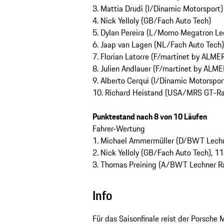
3. Mattia Drudi (I/Dinamic Motorsport)
4. Nick Yelloly (GB/Fach Auto Tech)
5. Dylan Pereira (L/Momo Megatron Le
6. Jaap van Lagen (NL/Fach Auto Tech)
7. Florian Latorre (F/martinet by ALME
8. Julien Andlauer (F/martinet by ALM
9. Alberto Cerqui (I/Dinamic Motorspor
10. Richard Heistand (USA/MRS GT-Ra
Punktestand nach 8 von 10 Läufen
Fahrer-Wertung
1. Michael Ammermüller (D/BWT Lechn
2. Nick Yelloly (GB/Fach Auto Tech), 1
3. Thomas Preining (A/BWT Lechner Ra
Info
Für das Saisonfinale reist der Porsche