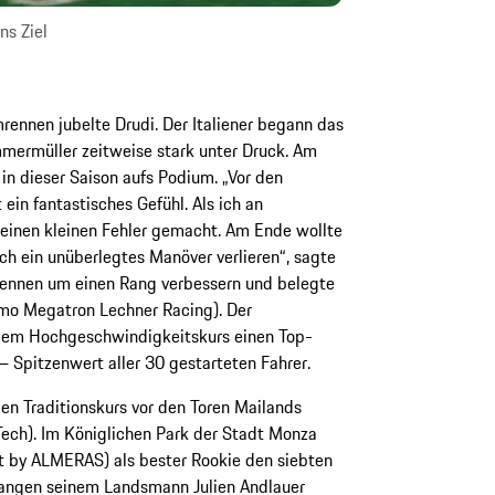
ns Ziel
rennen jubelte Drudi. Der Italiener begann das
mmermüller zeitweise stark unter Druck. Am
in dieser Saison aufs Podium. „Vor den
 ein fantastisches Gefühl. Als ich an
 einen kleinen Fehler gemacht. Am Ende wollte
ch ein unüberlegtes Manöver verlieren“, sagte
 Rennen um einen Rang verbessern und belegte
omo Megatron Lechner Racing). Der
dem Hochgeschwindigkeitskurs einen Top-
 Spitzenwert aller 30 gestarteten Fahrer.
en Traditionskurs vor den Toren Mailands
ech). Im Königlichen Park der Stadt Monza
net by ALMERAS) als bester Rookie den siebten
angen seinem Landsmann Julien Andlauer