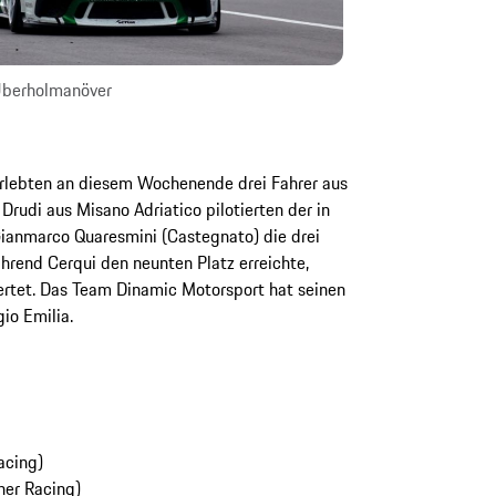
 Überholmanöver
rlebten an diesem Wochenende drei Fahrer aus
udi aus Misano Adriatico pilotierten der in
Gianmarco Quaresmini (Castegnato) die drei
rend Cerqui den neunten Platz erreichte,
rtet. Das Team Dinamic Motorsport hat seinen
io Emilia.
acing)
er Racing)