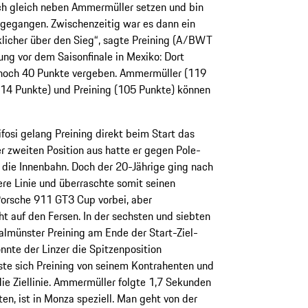
ich gleich neben Ammermüller setzen und bin
gegangen. Zwischenzeitig war es dann ein
klicher über den Sieg“, sagte Preining (A/BWT
ng vor dem Saisonfinale in Mexiko: Dort
noch 40 Punkte vergeben. Ammermüller (119
 114 Punkte) und Preining (105 Punkte) können
fosi gelang Preining direkt beim Start das
 zweiten Position aus hatte er gegen Pole-
 die Innenbahn. Doch der 20-Jährige ging nach
re Linie und überraschte somit seinen
Porsche 911 GT3 Cup vorbei, aber
 auf den Fersen. In der sechsten und siebten
almünster Preining am Ende der Start-Ziel-
nnte der Linzer die Spitzenposition
öste sich Preining von seinem Kontrahenten und
ie Ziellinie. Ammermüller folgte 1,7 Sekunden
ten, ist in Monza speziell. Man geht von der