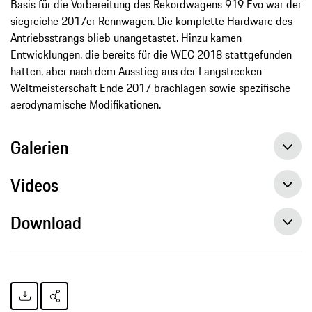
Basis für die Vorbereitung des Rekordwagens 919 Evo war der
siegreiche 2017er Rennwagen. Die komplette Hardware des
Antriebsstrangs blieb unangetastet. Hinzu kamen
Entwicklungen, die bereits für die WEC 2018 stattgefunden
hatten, aber nach dem Ausstieg aus der Langstrecken-
Weltmeisterschaft Ende 2017 brachlagen sowie spezifische
aerodynamische Modifikationen.
Galerien
Videos
Download
Porsche 919 Tribute Tour mit starken Partnern am Nürburgring, Pressemitteilung, 12.05.2018, Porsche AG
Traumpaar auf der Nürburgring Nordschleife, Pressemitteilung, 07.05.2018, Porsche AG