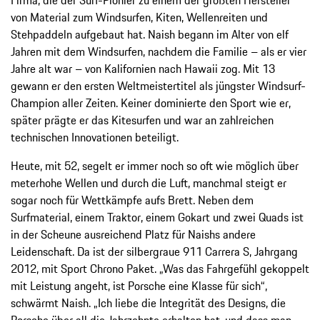
von Material zum Windsurfen, Kiten, Wellenreiten und
Stehpaddeln aufgebaut hat. Naish begann im Alter von elf
Jahren mit dem Windsurfen, nachdem die Familie – als er vier
Jahre alt war – von Kalifornien nach Hawaii zog. Mit 13
gewann er den ersten Weltmeistertitel als jüngster Windsurf-
Champion aller Zeiten. Keiner dominierte den Sport wie er,
später prägte er das Kitesurfen und war an zahlreichen
technischen Innovationen beteiligt.
Heute, mit 52, segelt er immer noch so oft wie möglich über
meterhohe Wellen und durch die Luft, manchmal steigt er
sogar noch für Wettkämpfe aufs Brett. Neben dem
Surfmaterial, einem Traktor, einem Gokart und zwei Quads ist
in der Scheune ausreichend Platz für Naishs andere
Leidenschaft. Da ist der silbergraue 911 Carrera S, Jahrgang
2012, mit Sport Chrono Paket. „Was das Fahrgefühl gekoppelt
mit Leistung angeht, ist Porsche eine Klasse für sich“,
schwärmt Naish. „Ich liebe die Integrität des Designs, die
Porsche über all die Jahrzehnte erhalten hat, und dass man