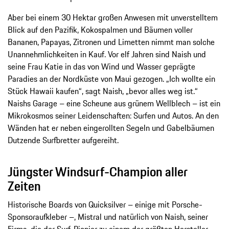
Aber bei einem 30 Hektar großen Anwesen mit unverstelltem
Blick auf den Pazifik, Kokospalmen und Bäumen voller
Bananen, Papayas, Zitronen und Limetten nimmt man solche
Unannehmlichkeiten in Kauf. Vor elf Jahren sind Naish und
seine Frau Katie in das von Wind und Wasser geprägte
Paradies an der Nordküste von Maui gezogen. „Ich wollte ein
Stück Hawaii kaufen“, sagt Naish, „bevor alles weg ist.“
Naishs Garage – eine Scheune aus grünem Wellblech – ist ein
Mikrokosmos seiner Leidenschaften: Surfen und Autos. An den
Wänden hat er neben eingerollten Segeln und Gabelbäumen
Dutzende Surfbretter aufgereiht.
Jüngster Windsurf-Champion aller
Zeiten
Historische Boards von Quicksilver – einige mit Porsche-
Sponsoraufkleber –, Mistral und natürlich von Naish, seiner
Firma, die der Surf-Pionier zu einem der größten Hersteller