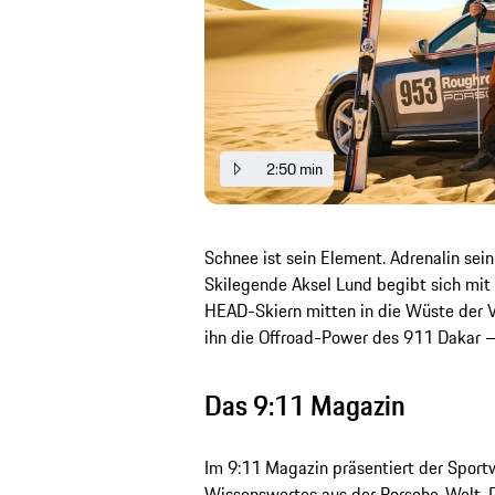
2:50 min
Schnee ist sein Element. Adrenalin sei
Skilegende Aksel Lund begibt sich mi
HEAD-Skiern mitten in die Wüste der V
ihn die Offroad-Power des 911 Dakar –
Das 9:11 Magazin
Im 9:11 Magazin präsentiert der Sport
Wissenswertes aus der Porsche-Welt. D