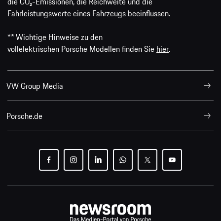
die CO₂-Emissionen, die Reichweite und die
Fahrleistungswerte eines Fahrzeugs beeinflussen.
** Wichtige Hinweise zu den
vollelektrischen Porsche Modellen finden Sie
hier
.
VW Group Media
Porsche.de