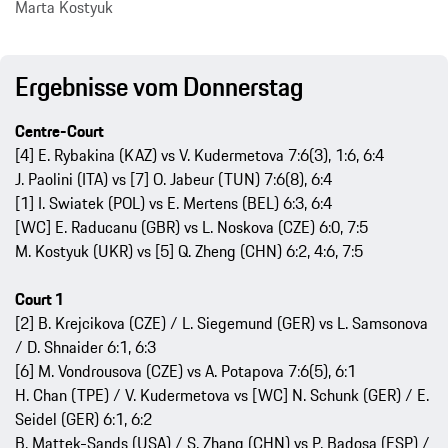
Marta Kostyuk
Ergebnisse vom Donnerstag
Centre-Court
[4] E. Rybakina (KAZ) vs V. Kudermetova 7:6(3), 1:6, 6:4
J. Paolini (ITA) vs [7] O. Jabeur (TUN) 7:6(8), 6:4
[1] I. Swiatek (POL) vs E. Mertens (BEL) 6:3, 6:4
[WC] E. Raducanu (GBR) vs L. Noskova (CZE) 6:0, 7:5
M. Kostyuk (UKR) vs [5] Q. Zheng (CHN) 6:2, 4:6, 7:5
Court 1
[2] B. Krejcikova (CZE) / L. Siegemund (GER) vs L. Samsonova
/ D. Shnaider 6:1, 6:3
[6] M. Vondrousova (CZE) vs A. Potapova 7:6(5), 6:1
H. Chan (TPE) / V. Kudermetova vs [WC] N. Schunk (GER) / E.
Seidel (GER) 6:1, 6:2
B. Mattek-Sands (USA) / S. Zhang (CHN) vs P. Badosa (ESP) /