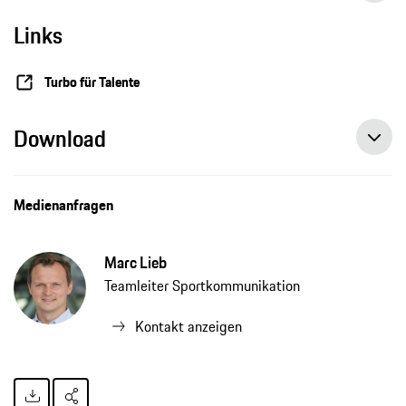
Links
Nachwuchssportler treffen Weltklasseprofi beim Porsche Tennis Grand Prix
Turbo für Talente
Download
Medienanfragen
Marc Lieb
Teamleiter Sportkommunikation
Kontakt anzeigen