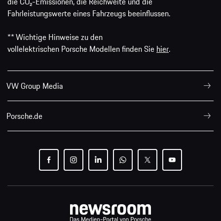
die CO₂-Emissionen, die Reichweite und die
Fahrleistungswerte eines Fahrzeugs beeinflussen.
** Wichtige Hinweise zu den
vollelektrischen Porsche Modellen finden Sie
hier
.
VW Group Media
Porsche.de