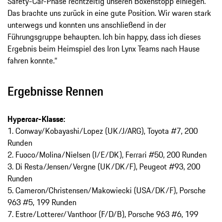
Safety-Car-Phase rechtzeitig unseren Boxenstopp einlegen.
Das brachte uns zurück in eine gute Position. Wir waren stark
unterwegs und konnten uns anschließend in der
Führungsgruppe behaupten. Ich bin happy, dass ich dieses
Ergebnis beim Heimspiel des Iron Lynx Teams nach Hause
fahren konnte.“
Ergebnisse Rennen
Hypercar-Klasse:
1. Conway/Kobayashi/Lopez (UK/J/ARG), Toyota #7, 200
Runden
2. Fuoco/Molina/Nielsen (I/E/DK), Ferrari #50, 200 Runden
3. Di Resta/Jensen/Vergne (UK/DK/F), Peugeot #93, 200
Runden
5. Cameron/Christensen/Makowiecki (USA/DK/F), Porsche
963 #5, 199 Runden
7. Estre/Lotterer/Vanthoor (F/D/B), Porsche 963 #6, 199