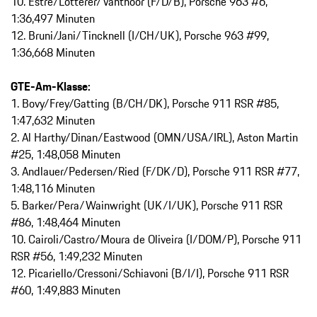
10. Estre/Lotterer/Vanthoor (F/D/B), Porsche 963 #6,
1:36,497 Minuten
12. Bruni/Jani/Tincknell (I/CH/UK), Porsche 963 #99,
1:36,668 Minuten
GTE-Am-Klasse:
1. Bovy/Frey/Gatting (B/CH/DK), Porsche 911 RSR #85,
1:47,632 Minuten
2. Al Harthy/Dinan/Eastwood (OMN/USA/IRL), Aston Martin
#25, 1:48,058 Minuten
3. Andlauer/Pedersen/Ried (F/DK/D), Porsche 911 RSR #77,
1:48,116 Minuten
5. Barker/Pera/Wainwright (UK/I/UK), Porsche 911 RSR
#86, 1:48,464 Minuten
10. Cairoli/Castro/Moura de Oliveira (I/DOM/P), Porsche 911
RSR #56, 1:49,232 Minuten
12. Picariello/Cressoni/Schiavoni (B/I/I), Porsche 911 RSR
#60, 1:49,883 Minuten