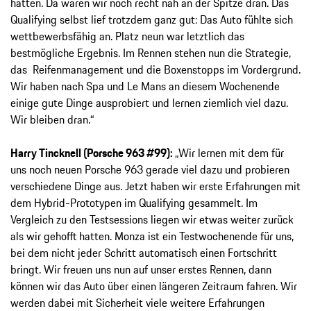
hatten. Da waren wir noch recht nah an der Spitze dran. Das
Qualifying selbst lief trotzdem ganz gut: Das Auto fühlte sich
wettbewerbsfähig an. Platz neun war letztlich das
bestmögliche Ergebnis. Im Rennen stehen nun die Strategie,
das Reifenmanagement und die Boxenstopps im Vordergrund.
Wir haben nach Spa und Le Mans an diesem Wochenende
einige gute Dinge ausprobiert und lernen ziemlich viel dazu.
Wir bleiben dran.“
Harry Tincknell (Porsche 963 #99):
„Wir lernen mit dem für
uns noch neuen Porsche 963 gerade viel dazu und probieren
verschiedene Dinge aus. Jetzt haben wir erste Erfahrungen mit
dem Hybrid-Prototypen im Qualifying gesammelt. Im
Vergleich zu den Testsessions liegen wir etwas weiter zurück
als wir gehofft hatten. Monza ist ein Testwochenende für uns,
bei dem nicht jeder Schritt automatisch einen Fortschritt
bringt. Wir freuen uns nun auf unser erstes Rennen, dann
können wir das Auto über einen längeren Zeitraum fahren. Wir
werden dabei mit Sicherheit viele weitere Erfahrungen