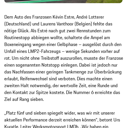
Dem Auto des Franzosen Kévin Estre, André Lotterer
(Deutschland) und Laurens Vanthoor (Belgien) fehlte das
nötige Glück. Als Estré nach gut zwei Rennstunden zum
Routinestopp abbiegen wollte, schaltete die Ampel am
Boxeneingang wegen einer Gelbphase – ausgelöst durch den
Unfall eines LMP2-Fahrzeugs – wenige Sekunden vorher auf
rot. Um nicht ohne Treibstoff auszurollen, musste der Franzose
einen sogenannten Notstopp einlegen. Dabei ist jedoch nur
das Nachfassen einer geringen Tankmenge zur Überbrückung
erlaubt, Reifenwechsel sind verboten. Dies machte einen
zweiten Halt notwendig, der wertvolle Zeit, eine Runde und
den Kontakt zur Spitze kostete. Die Nummer 6 erreichte das
Ziel auf Rang sieben.
„Platz fünf und sieben spiegelt wider, was wir mit unserer
aktuellen Performance derzeit erreichen können“, betont Urs
Kuratle, Leiter Werksmotorsport LMDh. „Wir haben ein