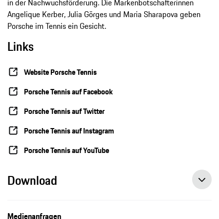
in der Nachwuchsförderung. Die Markenbotschafterinnen
Angelique Kerber, Julia Görges und Maria Sharapova geben
Porsche im Tennis ein Gesicht.
Links
Website Porsche Tennis
Porsche Tennis auf Facebook
Porsche Tennis auf Twitter
Porsche Tennis auf Instagram
Porsche Tennis auf YouTube
Download
Nastasja Schunk im Juniorinnen-Finale von Wimbledon, Pressemitteilung, 11.07.2021, Porsche AG
Medienanfragen