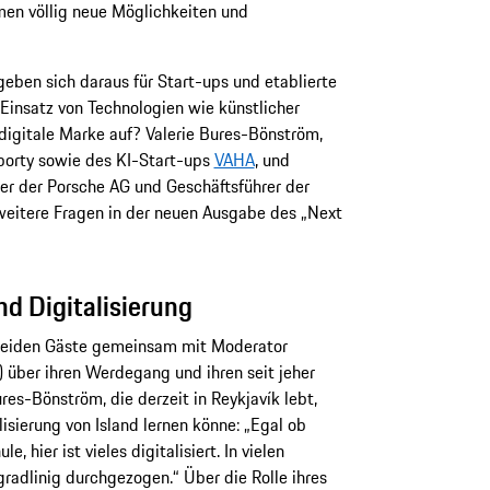
men völlig neue Möglichkeiten und
ben sich daraus für Start-ups und etablierte
nsatz von Technologien wie künstlicher
digitale Marke auf? Valerie Bures-Bönström,
Sporty sowie des KI-Start-ups
VAHA
, und
cer der Porsche AG und Geschäftsführer der
 weitere Fragen in der neuen Ausgabe des „Next
d Digitalisierung
 beiden Gäste gemeinsam mit Moderator
 über ihren Werdegang und ihren seit jeher
es-Bönström, die derzeit in Reykjavík lebt,
sierung von Island lernen könne: „Egal ob
, hier ist vieles digitalisiert. In vielen
radlinig durchgezogen.“ Über die Rolle ihres