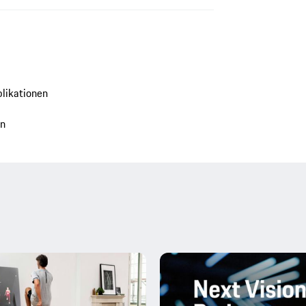
blikationen
en