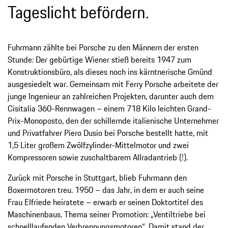
Tageslicht befördern.
Fuhrmann zählte bei Porsche zu den Männern der ersten
Stunde: Der gebürtige Wiener stieß bereits 1947 zum
Konstruktionsbüro, als dieses noch ins kärntnerische Gmünd
ausgesiedelt war. Gemeinsam mit Ferry Porsche arbeitete der
junge Ingenieur an zahlreichen Projekten, darunter auch dem
Cisitalia 360-Rennwagen – einem 718 Kilo leichten Grand-
Prix-Monoposto, den der schillernde italienische Unternehmer
und Privatfahrer Piero Dusio bei Porsche bestellt hatte, mit
1,5 Liter großem Zwölfzylinder-Mittelmotor und zwei
Kompressoren sowie zuschaltbarem Allradantrieb (!).
Zurück mit Porsche in Stuttgart, blieb Fuhrmann den
Boxermotoren treu. 1950 – das Jahr, in dem er auch seine
Frau Elfriede heiratete – erwarb er seinen Doktortitel des
Maschinenbaus. Thema seiner Promotion: „Ventiltriebe bei
schnelllaufenden Verbrennungsmotoren“. Damit stand der