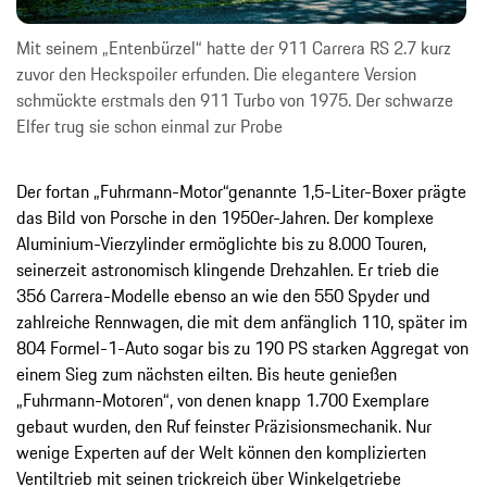
Mit seinem „Entenbürzel“ hatte der 911 Carrera RS 2.7 kurz
zuvor den Heckspoiler erfunden. Die elegantere Version
schmückte erstmals den 911 Turbo von 1975. Der schwarze
Elfer trug sie schon einmal zur Probe
Der fortan „Fuhrmann-Motor“genannte 1,5-Liter-Boxer prägte
das Bild von Porsche in den 1950er-Jahren. Der komplexe
Aluminium-Vierzylinder ermöglichte bis zu 8.000 Touren,
seinerzeit astronomisch klingende Drehzahlen. Er trieb die
356 Carrera-Modelle ebenso an wie den 550 Spyder und
zahlreiche Rennwagen, die mit dem anfänglich 110, später im
804 Formel-1-Auto sogar bis zu 190 PS starken Aggregat von
einem Sieg zum nächsten eilten. Bis heute genießen
„Fuhrmann-Motoren“, von denen knapp 1.700 Exemplare
gebaut wurden, den Ruf feinster Präzisionsmechanik. Nur
wenige Experten auf der Welt können den komplizierten
Ventiltrieb mit seinen trickreich über Winkelgetriebe