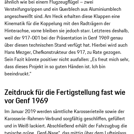
ähnlich wie bei einem Flugzeugflügel – zwei
Versteifungsrippen und ein Querblech aus Aluminiumblech
angeschweißt sind. Am Heck erhalten diese Klappen eine
Kinematik für die Koppelung mit den Radträgern der
Hinterachse, vorne bleiben sie jedoch starr. Letzteres deshalb,
weil der 917-001 bei der Präsentation in Genf 1969 genau
über diesen technischen Stand verfügt hat. Hierbei wird auch
Hans Mezger, Chefkonstrukteur des 917, zu Rate gezogen.
Sein Fazit könnte positiver nicht ausfallen: „Es freut mich sehr,
dass dieses Projekt in so guten Händen ist. Ich bin
beeindruckt.“
Zeitdruck für die Fertigstellung fast wie
vor Genf 1969
Im Januar 2019 werden sämtliche Karosserieteile sowie der
Karosserie-Rahmen-Verbund sorgfältig geschliffen, gefüllert
und in Weiß lackiert. Abschließend erhält der Fahrzugbug die
typische grüne „Genf-Nase“, das mittig über dem Lufteinlass