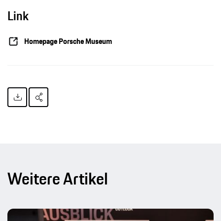
Link
Porsche feiert „50 Jahre 917“, Pressemitteilung, 11.03.2019, Porsche AG
Homepage Porsche Museum
Weitere Artikel