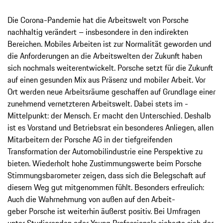
Die Corona-Pandemie hat die Arbeitswelt von Porsche
nachhaltig verändert – ins­besondere in den indirekten
Bereichen. ­Mobiles Arbeiten ist zur Normalität geworden und
die Anforderungen an die Arbeitswelten der Zukunft haben
sich nochmals weiter­entwickelt. Porsche setzt für die Zukunft
auf ­einen gesunden Mix aus Präsenz und mobiler Arbeit. Vor
Ort werden neue Arbeitsräume ­geschaffen auf Grundlage einer
zunehmend vernetzteren Arbeitswelt. Dabei stets im ­
Mittelpunkt: der Mensch. Er macht den ­Unterschied. Deshalb
ist es Vorstand und ­Betriebsrat ein besonderes Anliegen, allen
Mitarbeitern der Porsche AG in der tiefgreifenden
Transformation der Automobilindustrie eine Perspektive zu
bieten. Wiederholt hohe ­Zustimmungswerte beim Porsche
Stimmungsbarometer zeigen, dass sich die Belegschaft auf
diesem Weg gut mitgenommen fühlt. ­Besonders erfreulich:
Auch die Wahrnehmung von außen auf den Arbeit­
geber Porsche ist weiterhin äußerst positiv. Bei ­Um­fragen
unter Studierenden oder Young ­Professionals sicherte sich der