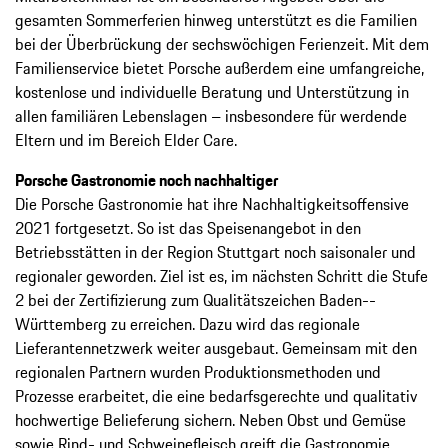
gesamten Sommerferien hinweg unterstützt es die ­Familien
bei der Überbrückung der sechs­wöchigen Ferienzeit. Mit dem
Familienservice bietet Porsche außerdem eine umfangreiche,
kostenlose und individuelle Beratung und ­Unterstützung in
allen familiären Lebens­lagen – insbesondere für werdende
Eltern und im Bereich Elder Care.
Porsche Gastronomie noch nachhaltiger
Die Porsche Gastronomie hat ihre Nachhaltigkeitsoffensive
2021 fortgesetzt. So ist das Speisenangebot in den
Betriebsstätten in der Region Stuttgart noch saisonaler und
regionaler geworden. Ziel ist es, im nächsten Schritt die Stufe
2 bei der Zerti­fizierung zum Qualitätszeichen Baden-­
Württemberg zu ­erreichen. Dazu wird das ­regionale
Lieferantennetzwerk weiter aus­gebaut. Gemeinsam mit den
regionalen ­Partnern wurden Produktionsmethoden und
Prozesse erarbeitet, die eine bedarfsgerechte und qualitativ
hochwertige Belieferung ­sichern. Neben Obst und Gemüse
sowie Rind- und Schweinefleisch greift die Gastronomie