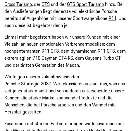
Cross Turismo
, der
GTS
und der
GTS Sport Turismo
hinzu. Bei
den Auslieferungen liegt der erste vollelektrische Porsche
bereits auf Augenhöhe mit unserer Sportwagenikone
911
. Und
auch diese ist begehrter denn je.
Einmal mehr begeistert haben wir unsere Kunden mit einer
Vielzahl an neuen emotionalen Verbrennermodellen: dem
hochperformanten
911 GT3
, dem dynamischen
911 GTS
, dem
extrem agilen
718 Cayman GT4 RS
, dem
Cayenne Turbo GT
und der
dritten Generation des Macan
.
Wir folgen unserer zukunftsweisenden
Porsche Strategie 2030
. Wir fokussieren uns auf das, was uns
seit jeher stark macht und von anderen unterscheidet: unsere
Kunden, die starke Marke, spannende Produkte und die
Menschen, die bei Porsche arbeiten und den Wandel mit
Herzblut gestalten.
Zusammen mit starken Partnern bringen wir Innovationen auf
den Weg und beflügeln uns gegenseitig zu Höchstleistungen.