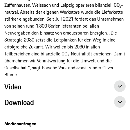
Zuffenhausen, Weissach und Leipzig operieren bilanziell CO₂-
neutral. Abseits der eigenen Werkstore wurde die Lieferkette
stärker eingebunden: Seit Juli 2021 fordert das Unternehmen
von seinen rund 1.300 Serienlieferanten bei allen
Neuvergaben den Einsatz von erneuerbaren Energien. „Die
Strategie 2030 setzt die Leitplanken für den Weg in eine
erfolgreiche Zukunft. Wir wollen bis 2030 in allen
Teilbereichen eine bilanzielle CO₂-Neutralität erreichen. Damit
übernehmen wir Verantwortung für die Umwelt und die
Gesellschaft“, sagt Porsche Vorstandsvorsitzender Oliver
Blume.
Video
Download
Geschäfts- und Nachhaltigkeitsbericht 2021 Porsche AG
Medienanfragen