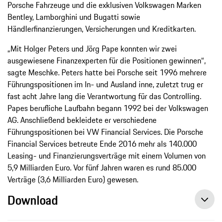
Porsche Fahrzeuge und die exklusiven Volkswagen Marken
Bentley, Lamborghini und Bugatti sowie
Händlerfinanzierungen, Versicherungen und Kreditkarten.
„Mit Holger Peters und Jörg Pape konnten wir zwei
ausgewiesene Finanzexperten für die Positionen gewinnen“,
sagte Meschke. Peters hatte bei Porsche seit 1996 mehrere
Führungspositionen im In- und Ausland inne, zuletzt trug er
fast acht Jahre lang die Verantwortung für das Controlling.
Papes berufliche Laufbahn begann 1992 bei der Volkswagen
AG. Anschließend bekleidete er verschiedene
Führungspositionen bei VW Financial Services. Die Porsche
Financial Services betreute Ende 2016 mehr als 140.000
Leasing- und Finanzierungsverträge mit einem Volumen von
5,9 Milliarden Euro. Vor fünf Jahren waren es rund 85.000
Verträge (3,6 Milliarden Euro) gewesen.
Download
Holger Peters und Jörg Pape ziehen in die Führungsetage ein, Pressemitteilung, 01.09.2017, Porsche AG