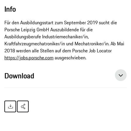
Info
Für den Ausbildungsstart zum September 2019 sucht die
Porsche Leipzig GmbH Auszubildende für die
Ausbildungsberufe Industriemechaniker/in,
Kraftfahrzeugmechatroniker/in und Mechatroniker/in. Ab Mai
2018 werden alle Stellen auf dem Porsche Job Locator
https://jobs.porsche.com
ausgeschrieben.
Download
Porsche-Auszubildender bester Absolvent Sachsens, Pressemitteilung, 17.11.2017, Porsche AG