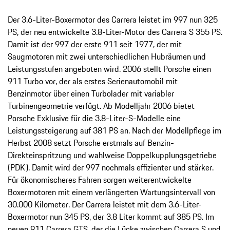
Der 3.6-Liter-Boxermotor des Carrera leistet im 997 nun 325
PS, der neu entwickelte 3.8-Liter-Motor des Carrera S 355 PS.
Damit ist der 997 der erste 911 seit 1977, der mit
Saugmotoren mit zwei unterschiedlichen Hubräumen und
Leistungsstufen angeboten wird. 2006 stellt Porsche einen
911 Turbo vor, der als erstes Serienautomobil mit
Benzinmotor über einen Turbolader mit variabler
Turbinengeometrie verfügt. Ab Modelljahr 2006 bietet
Porsche Exklusive für die 3.8-Liter-S-Modelle eine
Leistungssteigerung auf 381 PS an. Nach der Modellpflege im
Herbst 2008 setzt Porsche erstmals auf Benzin-
Direkteinspritzung und wahlweise Doppelkupplungsgetriebe
(PDK). Damit wird der 997 nochmals effizienter und stärker.
Für ökonomischeres Fahren sorgen weiterentwickelte
Boxermotoren mit einem verlängerten Wartungsintervall von
30.000 Kilometer. Der Carrera leistet mit dem 3.6-Liter-
Boxermotor nun 345 PS, der 3.8 Liter kommt auf 385 PS. Im
neuen 911 Carrera GTS, der die Lücke zwischen Carrera S und