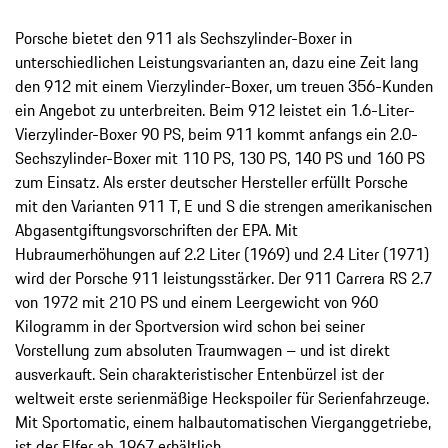
Porsche bietet den 911 als Sechszylinder-Boxer in
unterschiedlichen Leistungsvarianten an, dazu eine Zeit lang
den 912 mit einem Vierzylinder-Boxer, um treuen 356-Kunden
ein Angebot zu unterbreiten. Beim 912 leistet ein 1.6-Liter-
Vierzylinder-Boxer 90 PS, beim 911 kommt anfangs ein 2.0-
Sechszylinder-Boxer mit 110 PS, 130 PS, 140 PS und 160 PS
zum Einsatz. Als erster deutscher Hersteller erfüllt Porsche
mit den Varianten 911 T, E und S die strengen amerikanischen
Abgasentgiftungsvorschriften der EPA. Mit
Hubraumerhöhungen auf 2.2 Liter (1969) und 2.4 Liter (1971)
wird der Porsche 911 leistungsstärker. Der 911 Carrera RS 2.7
von 1972 mit 210 PS und einem Leergewicht von 960
Kilogramm in der Sportversion wird schon bei seiner
Vorstellung zum absoluten Traumwagen – und ist direkt
ausverkauft. Sein charakteristischer Entenbürzel ist der
weltweit erste serienmäßige Heckspoiler für Serienfahrzeuge.
Mit Sportomatic, einem halbautomatischen Vierganggetriebe,
ist der Elfer ab 1967 erhältlich.